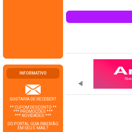
INFORMATIVO
GOSTARIA DE RECEBER?
** CUPOM DESCONTO **
*** PROMOÇÕES ***
*** NOVIDADES ***
DO PORTAL GUIA RIBEIRÃO
EM SEU E-MAIL?