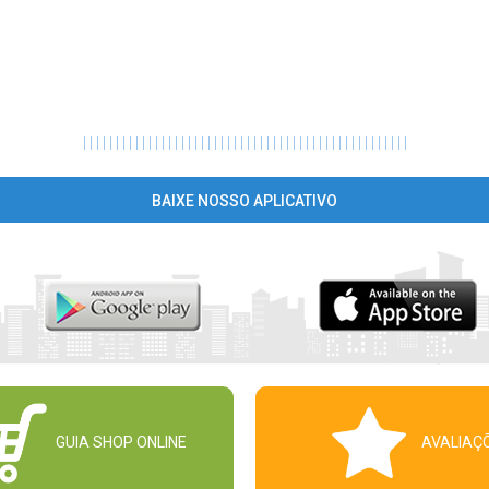
|
|
|
|
|
|
|
|
|
|
|
|
|
|
|
|
|
|
|
|
|
|
|
|
|
|
|
|
|
|
|
|
|
|
|
|
|
|
|
|
|
|
|
|
|
|
|
|
|
|
BAIXE NOSSO APLICATIVO
GUIA SHOP ONLINE
AVALIAÇ