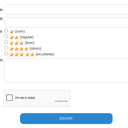
e:
l:
o
:
(ruim)
(regular)
(bom)
(ótimo)
(excelente)
s: