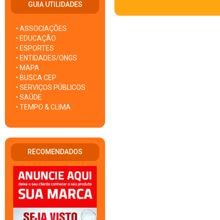
GUIA UTILIDADES
• ASSOCIAÇÕES
• EDUCAÇÃO
• ESPORTES
• ENTIDADES/ONGS
• MAPA
• BUSCA CEP
• SERVIÇOS PÚBLICOS
• SAÚDE
• TEMPO & CLIMA
RECOMENDADOS