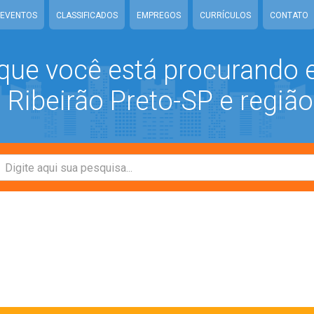
EVENTOS
CLASSIFICADOS
EMPREGOS
CURRÍCULOS
CONTATO
que você está procurando
Ribeirão Preto-SP e região