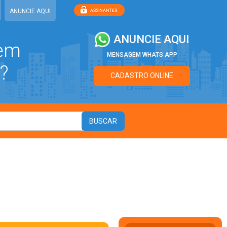
ANUNCIE AQUI
ANUNCIE AQUI
 em
MENSAGEM WHATS APP
?
CADASTRO ONLINE