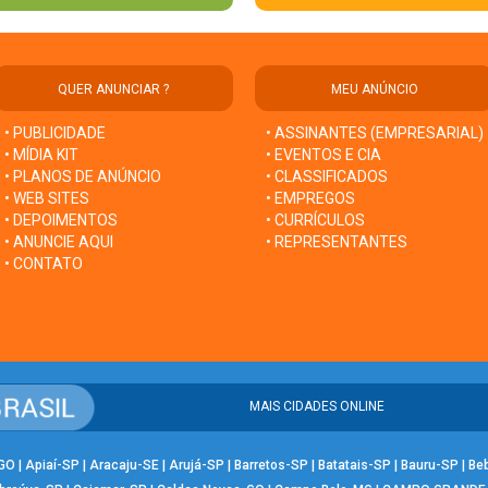
QUER ANUNCIAR ?
MEU ANÚNCIO
• PUBLICIDADE
• ASSINANTES (EMPRESARIAL)
• MÍDIA KIT
• EVENTOS E CIA
• PLANOS DE ANÚNCIO
• CLASSIFICADOS
• WEB SITES
• EMPREGOS
• DEPOIMENTOS
• CURRÍCULOS
• ANUNCIE AQUI
• REPRESENTANTES
• CONTATO
MAIS CIDADES ONLINE
-GO
|
Apiaí-SP
|
Aracaju-SE
|
Arujá-SP
|
Barretos-SP
|
Batatais-SP
|
Bauru-SP
|
Be