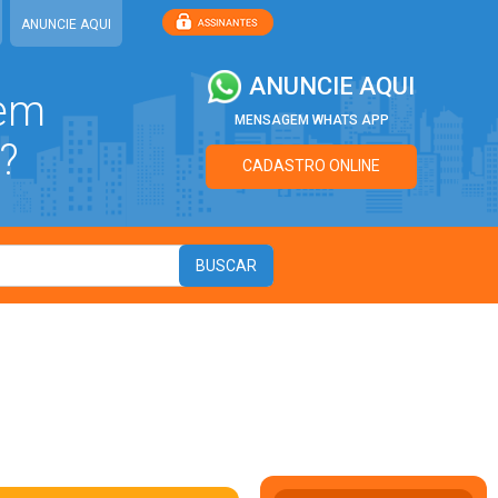
ANUNCIE AQUI
ANUNCIE AQUI
 em
MENSAGEM WHATS APP
?
CADASTRO ONLINE