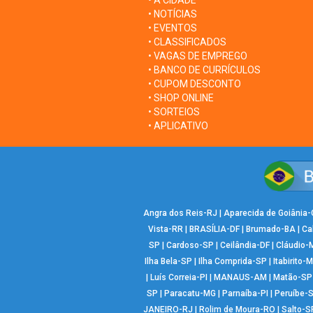
• A CIDADE
• NOTÍCIAS
• EVENTOS
• CLASSIFICADOS
• VAGAS DE EMPREGO
• BANCO DE CURRÍCULOS
• CUPOM DESCONTO
• SHOP ONLINE
• SORTEIOS
• APLICATIVO
Angra dos Reis-RJ
|
Aparecida de Goiânia
Vista-RR
|
BRASÍLIA-DF
|
Brumado-BA
|
Ca
SP
|
Cardoso-SP
|
Ceilândia-DF
|
Cláudio-
Ilha Bela-SP
|
Ilha Comprida-SP
|
Itabirito-
|
Luís Correia-PI
|
MANAUS-AM
|
Matão-SP
SP
|
Paracatu-MG
|
Parnaíba-PI
|
Peruíbe-
JANEIRO-RJ
|
Rolim de Moura-RO
|
Salto-S