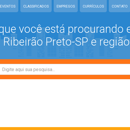
EVENTOS
CLASSIFICADOS
EMPREGOS
CURRÍCULOS
CONTATO
que você está procurando
Ribeirão Preto-SP e região