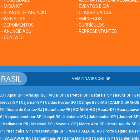
• PUBLICIDADE
• ASSINANTES (EMPRESARIAL)
• MÍDIA KIT
• EVENTOS E CIA
• PLANOS DE ANÚNCIO
• CLASSIFICADOS
• WEB SITES
• EMPREGOS
• DEPOIMENTOS
• CURRÍCULOS
• ANUNCIE AQUI
• REPRESENTANTES
• CONTATO
MAIS CIDADES ONLINE
-GO
|
Apiaí-SP
|
Aracaju-SE
|
Arujá-SP
|
Barretos-SP
|
Batatais-SP
|
Bauru-SP
|
Be
breúva-SP
|
Cajamar-SP
|
Caldas Novas-GO
|
Campo Belo-MG
|
CAMPO GRANDE
MG
|
Duque de Caxias-RJ
|
Garanhuns-PE
|
GOIÂNIA-GO
|
Guará-DF
|
Guarapuava
MG
|
Itaquaquecetuba-SP
|
Itaqui-RS
|
Ituiutaba-MG
|
Jaboticabal-SP
|
Jacareí-SP
|
Medianeira-PR
|
Mirassol-SP
|
Mococa-SP
|
Monte Alto-SP
|
Morro Agudo-SP
|
SP
|
Piracicaba-SP
|
Pirassununga-SP
|
PORTO ALEGRE-RS
|
Porto Seguro-BA
|
P
P
|
SALVADOR-BA
|
Samambaia-DF
|
Santa Maria-RS
|
Santos-SP
|
São Bernard