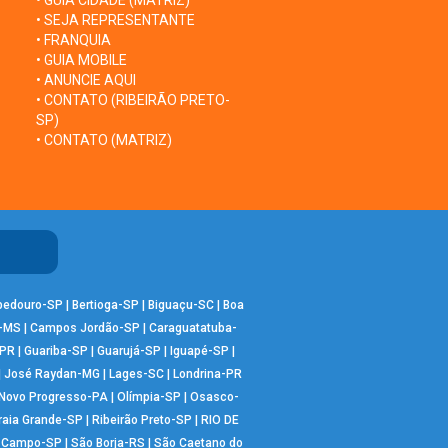
• GUIA CIDADE (MATRIZ)
• SEJA REPRESENTANTE
• FRANQUIA
• GUIA MOBILE
• ANUNCIE AQUI
• CONTATO (RIBEIRÃO PRETO-
SP)
• CONTATO (MATRIZ)
bedouro-SP
|
Bertioga-SP
|
Biguaçu-SC
|
Boa
-MS
|
Campos Jordão-SP
|
Caraguatatuba-
-PR
|
Guariba-SP
|
Guarujá-SP
|
Iguapé-SP
|
|
José Raydan-MG
|
Lages-SC
|
Londrina-PR
Novo Progresso-PA
|
Olímpia-SP
|
Osasco-
raia Grande-SP
|
Ribeirão Preto-SP
|
RIO DE
o Campo-SP
|
São Borja-RS
|
São Caetano do