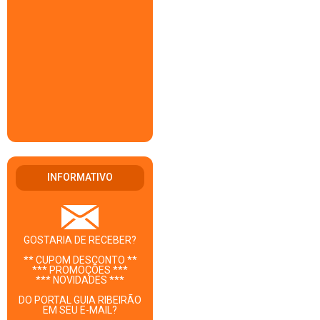
INFORMATIVO
GOSTARIA DE RECEBER?
** CUPOM DESCONTO **
*** PROMOÇÕES ***
*** NOVIDADES ***
DO PORTAL GUIA RIBEIRÃO
EM SEU E-MAIL?