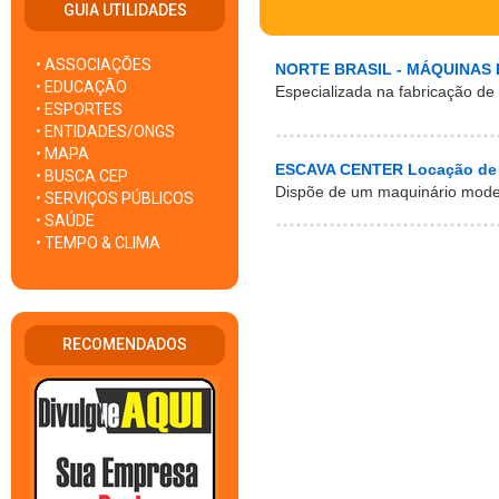
GUIA UTILIDADES
• ASSOCIAÇÕES
NORTE BRASIL - MÁQUINAS 
• EDUCAÇÃO
Especializada na fabricação de
• ESPORTES
• ENTIDADES/ONGS
• MAPA
ESCAVA CENTER Locação de
• BUSCA CEP
Dispõe de um maquinário moder
• SERVIÇOS PÚBLICOS
• SAÚDE
• TEMPO & CLIMA
RECOMENDADOS