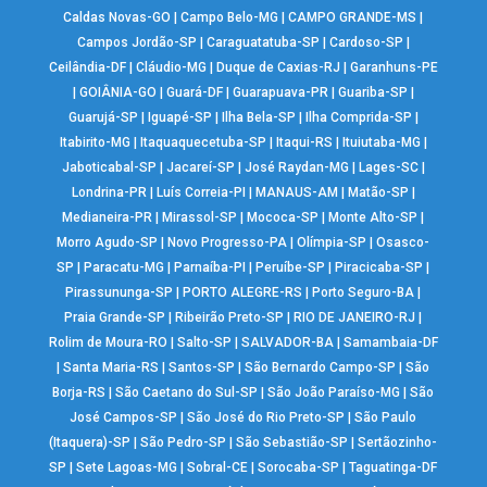
Caldas Novas-GO
|
Campo Belo-MG
|
CAMPO GRANDE-MS
|
Campos Jordão-SP
|
Caraguatatuba-SP
|
Cardoso-SP
|
Ceilândia-DF
|
Cláudio-MG
|
Duque de Caxias-RJ
|
Garanhuns-PE
|
GOIÂNIA-GO
|
Guará-DF
|
Guarapuava-PR
|
Guariba-SP
|
Guarujá-SP
|
Iguapé-SP
|
Ilha Bela-SP
|
Ilha Comprida-SP
|
Itabirito-MG
|
Itaquaquecetuba-SP
|
Itaqui-RS
|
Ituiutaba-MG
|
Jaboticabal-SP
|
Jacareí-SP
|
José Raydan-MG
|
Lages-SC
|
Londrina-PR
|
Luís Correia-PI
|
MANAUS-AM
|
Matão-SP
|
Medianeira-PR
|
Mirassol-SP
|
Mococa-SP
|
Monte Alto-SP
|
Morro Agudo-SP
|
Novo Progresso-PA
|
Olímpia-SP
|
Osasco-
SP
|
Paracatu-MG
|
Parnaíba-PI
|
Peruíbe-SP
|
Piracicaba-SP
|
Pirassununga-SP
|
PORTO ALEGRE-RS
|
Porto Seguro-BA
|
Praia Grande-SP
|
Ribeirão Preto-SP
|
RIO DE JANEIRO-RJ
|
Rolim de Moura-RO
|
Salto-SP
|
SALVADOR-BA
|
Samambaia-DF
|
Santa Maria-RS
|
Santos-SP
|
São Bernardo Campo-SP
|
São
Borja-RS
|
São Caetano do Sul-SP
|
São João Paraíso-MG
|
São
José Campos-SP
|
São José do Rio Preto-SP
|
São Paulo
(Itaquera)-SP
|
São Pedro-SP
|
São Sebastião-SP
|
Sertãozinho-
SP
|
Sete Lagoas-MG
|
Sobral-CE
|
Sorocaba-SP
|
Taguatinga-DF