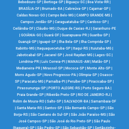
Bebedouro-SP
|
Bertioga-SP
|
Biguaçu-SC
|
Boa Vista-RR
|
BRASÍLIA-DF
|
Brumado-BA
|
Cabreúva-SP
|
Cajamar-SP
|
Caldas Novas-GO
|
Campo Belo-MG
|
CAMPO GRANDE-MS
|
Campos Jordão-SP
|
Caraguatatuba-SP
|
Cardoso-SP
|
Ceilândia-DF
|
Cláudio-MG
|
Duque de Caxias-RJ
|
Garanhuns-PE
|
GOIÂNIA-GO
|
Guará-DF
|
Guarapuava-PR
|
Guariba-SP
|
Guarujá-SP
|
Iguapé-SP
|
Ilha Bela-SP
|
Ilha Comprida-SP
|
Itabirito-MG
|
Itaquaquecetuba-SP
|
Itaqui-RS
|
Ituiutaba-MG
|
Jaboticabal-SP
|
Jacareí-SP
|
José Raydan-MG
|
Lages-SC
|
Londrina-PR
|
Luís Correia-PI
|
MANAUS-AM
|
Matão-SP
|
Medianeira-PR
|
Mirassol-SP
|
Mococa-SP
|
Monte Alto-SP
|
Morro Agudo-SP
|
Novo Progresso-PA
|
Olímpia-SP
|
Osasco-
SP
|
Paracatu-MG
|
Parnaíba-PI
|
Peruíbe-SP
|
Piracicaba-SP
|
Pirassununga-SP
|
PORTO ALEGRE-RS
|
Porto Seguro-BA
|
Praia Grande-SP
|
Ribeirão Preto-SP
|
RIO DE JANEIRO-RJ
|
Rolim de Moura-RO
|
Salto-SP
|
SALVADOR-BA
|
Samambaia-DF
|
Santa Maria-RS
|
Santos-SP
|
São Bernardo Campo-SP
|
São
Borja-RS
|
São Caetano do Sul-SP
|
São João Paraíso-MG
|
São
José Campos-SP
|
São José do Rio Preto-SP
|
São Paulo
(Itaquera)-SP
|
São Pedro-SP
|
São Sebastião-SP
|
Sertãozinho-