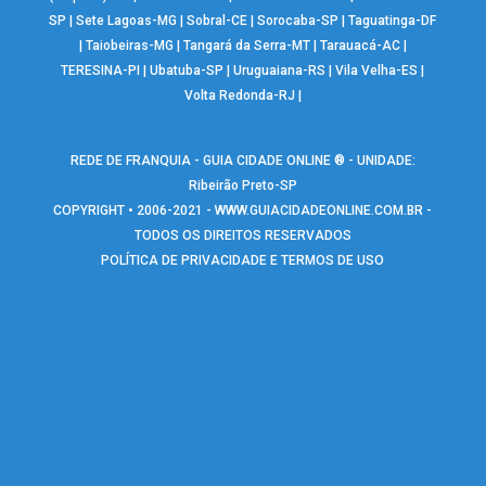
SP
|
Sete Lagoas-MG
|
Sobral-CE
|
Sorocaba-SP
|
Taguatinga-DF
|
Taiobeiras-MG
|
Tangará da Serra-MT
|
Tarauacá-AC
|
TERESINA-PI
|
Ubatuba-SP
|
Uruguaiana-RS
|
Vila Velha-ES
|
Volta Redonda-RJ
|
REDE DE FRANQUIA - GUIA CIDADE ONLINE ® - UNIDADE:
Ribeirão Preto-SP
COPYRIGHT • 2006-2021 -
WWW.GUIACIDADEONLINE.COM.BR
-
TODOS OS DIREITOS RESERVADOS
POLÍTICA DE PRIVACIDADE E TERMOS DE USO