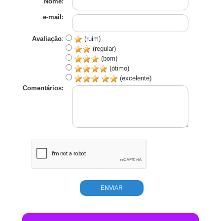
Nome:
e-mail:
Avaliação
:
(ruim)
(regular)
(bom)
(ótimo)
(excelente)
Comentários: