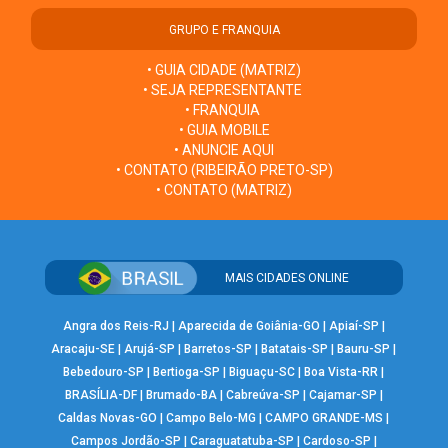
GRUPO E FRANQUIA
• GUIA CIDADE (MATRIZ)
• SEJA REPRESENTANTE
• FRANQUIA
• GUIA MOBILE
• ANUNCIE AQUI
• CONTATO (RIBEIRÃO PRETO-SP)
• CONTATO (MATRIZ)
MAIS CIDADES ONLINE
Angra dos Reis-RJ
|
Aparecida de Goiânia-GO
|
Apiaí-SP
|
Aracaju-SE
|
Arujá-SP
|
Barretos-SP
|
Batatais-SP
|
Bauru-SP
|
Bebedouro-SP
|
Bertioga-SP
|
Biguaçu-SC
|
Boa Vista-RR
|
BRASÍLIA-DF
|
Brumado-BA
|
Cabreúva-SP
|
Cajamar-SP
|
Caldas Novas-GO
|
Campo Belo-MG
|
CAMPO GRANDE-MS
|
Campos Jordão-SP
|
Caraguatatuba-SP
|
Cardoso-SP
|