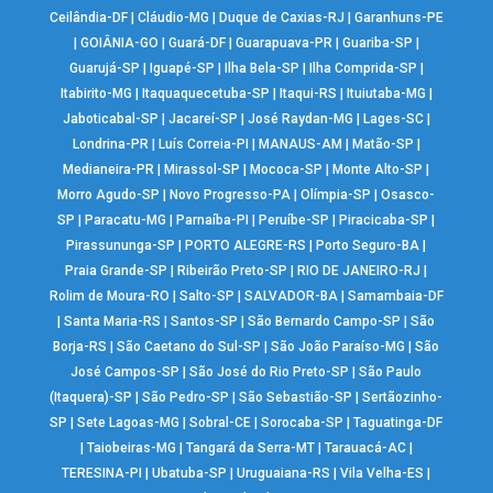
Ceilândia-DF
|
Cláudio-MG
|
Duque de Caxias-RJ
|
Garanhuns-PE
|
GOIÂNIA-GO
|
Guará-DF
|
Guarapuava-PR
|
Guariba-SP
|
Guarujá-SP
|
Iguapé-SP
|
Ilha Bela-SP
|
Ilha Comprida-SP
|
Itabirito-MG
|
Itaquaquecetuba-SP
|
Itaqui-RS
|
Ituiutaba-MG
|
Jaboticabal-SP
|
Jacareí-SP
|
José Raydan-MG
|
Lages-SC
|
Londrina-PR
|
Luís Correia-PI
|
MANAUS-AM
|
Matão-SP
|
Medianeira-PR
|
Mirassol-SP
|
Mococa-SP
|
Monte Alto-SP
|
Morro Agudo-SP
|
Novo Progresso-PA
|
Olímpia-SP
|
Osasco-
SP
|
Paracatu-MG
|
Parnaíba-PI
|
Peruíbe-SP
|
Piracicaba-SP
|
Pirassununga-SP
|
PORTO ALEGRE-RS
|
Porto Seguro-BA
|
Praia Grande-SP
|
Ribeirão Preto-SP
|
RIO DE JANEIRO-RJ
|
Rolim de Moura-RO
|
Salto-SP
|
SALVADOR-BA
|
Samambaia-DF
|
Santa Maria-RS
|
Santos-SP
|
São Bernardo Campo-SP
|
São
Borja-RS
|
São Caetano do Sul-SP
|
São João Paraíso-MG
|
São
José Campos-SP
|
São José do Rio Preto-SP
|
São Paulo
(Itaquera)-SP
|
São Pedro-SP
|
São Sebastião-SP
|
Sertãozinho-
SP
|
Sete Lagoas-MG
|
Sobral-CE
|
Sorocaba-SP
|
Taguatinga-DF
|
Taiobeiras-MG
|
Tangará da Serra-MT
|
Tarauacá-AC
|
TERESINA-PI
|
Ubatuba-SP
|
Uruguaiana-RS
|
Vila Velha-ES
|