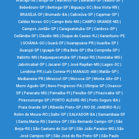
Aracaju-SE
|
Arujá-SP
|
Barretos-SP
|
Batatais-SP
|
Bauru-SP
|
Bebedouro-SP
|
Bertioga-SP
|
Biguaçu-SC
|
Boa Vista-RR
|
BRASÍLIA-DF
|
Brumado-BA
|
Cabreúva-SP
|
Cajamar-SP
|
Caldas Novas-GO
|
Campo Belo-MG
|
CAMPO GRANDE-MS
|
Campos Jordão-SP
|
Caraguatatuba-SP
|
Cardoso-SP
|
Ceilândia-DF
|
Cláudio-MG
|
Duque de Caxias-RJ
|
Garanhuns-PE
|
GOIÂNIA-GO
|
Guará-DF
|
Guarapuava-PR
|
Guariba-SP
|
Guarujá-SP
|
Iguapé-SP
|
Ilha Bela-SP
|
Ilha Comprida-SP
|
Itabirito-MG
|
Itaquaquecetuba-SP
|
Itaqui-RS
|
Ituiutaba-MG
|
Jaboticabal-SP
|
Jacareí-SP
|
José Raydan-MG
|
Lages-SC
|
Londrina-PR
|
Luís Correia-PI
|
MANAUS-AM
|
Matão-SP
|
Medianeira-PR
|
Mirassol-SP
|
Mococa-SP
|
Monte Alto-SP
|
Morro Agudo-SP
|
Novo Progresso-PA
|
Olímpia-SP
|
Osasco-
SP
|
Paracatu-MG
|
Parnaíba-PI
|
Peruíbe-SP
|
Piracicaba-SP
|
Pirassununga-SP
|
PORTO ALEGRE-RS
|
Porto Seguro-BA
|
Praia Grande-SP
|
Ribeirão Preto-SP
|
RIO DE JANEIRO-RJ
|
Rolim de Moura-RO
|
Salto-SP
|
SALVADOR-BA
|
Samambaia-DF
|
Santa Maria-RS
|
Santos-SP
|
São Bernardo Campo-SP
|
São
Borja-RS
|
São Caetano do Sul-SP
|
São João Paraíso-MG
|
São
José Campos-SP
|
São José do Rio Preto-SP
|
São Paulo