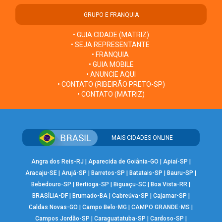
GRUPO E FRANQUIA
• GUIA CIDADE (MATRIZ)
• SEJA REPRESENTANTE
• FRANQUIA
• GUIA MOBILE
• ANUNCIE AQUI
• CONTATO (RIBEIRÃO PRETO-SP)
• CONTATO (MATRIZ)
MAIS CIDADES ONLINE
Angra dos Reis-RJ
|
Aparecida de Goiânia-GO
|
Apiaí-SP
|
Aracaju-SE
|
Arujá-SP
|
Barretos-SP
|
Batatais-SP
|
Bauru-SP
|
Bebedouro-SP
|
Bertioga-SP
|
Biguaçu-SC
|
Boa Vista-RR
|
BRASÍLIA-DF
|
Brumado-BA
|
Cabreúva-SP
|
Cajamar-SP
|
Caldas Novas-GO
|
Campo Belo-MG
|
CAMPO GRANDE-MS
|
Campos Jordão-SP
|
Caraguatatuba-SP
|
Cardoso-SP
|