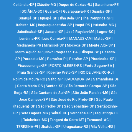
Ceilândia-DF
|
Cláudio-MG
|
Duque de Caxias-RJ
|
Garanhuns-PE
|
GOIÂNIA-GO
|
Guará-DF
|
Guarapuava-PR
|
Guariba-SP
|
Guarujá-SP
|
Iguapé-SP
|
Ilha Bela-SP
|
Ilha Comprida-SP
|
Itabirito-MG
|
Itaquaquecetuba-SP
|
Itaqui-RS
|
Ituiutaba-MG
|
Jaboticabal-SP
|
Jacareí-SP
|
José Raydan-MG
|
Lages-SC
|
Londrina-PR
|
Luís Correia-PI
|
MANAUS-AM
|
Matão-SP
|
Medianeira-PR
|
Mirassol-SP
|
Mococa-SP
|
Monte Alto-SP
|
Morro Agudo-SP
|
Novo Progresso-PA
|
Olímpia-SP
|
Osasco-
SP
|
Paracatu-MG
|
Parnaíba-PI
|
Peruíbe-SP
|
Piracicaba-SP
|
Pirassununga-SP
|
PORTO ALEGRE-RS
|
Porto Seguro-BA
|
Praia Grande-SP
|
Ribeirão Preto-SP
|
RIO DE JANEIRO-RJ
|
Rolim de Moura-RO
|
Salto-SP
|
SALVADOR-BA
|
Samambaia-DF
|
Santa Maria-RS
|
Santos-SP
|
São Bernardo Campo-SP
|
São
Borja-RS
|
São Caetano do Sul-SP
|
São João Paraíso-MG
|
São
José Campos-SP
|
São José do Rio Preto-SP
|
São Paulo
(Itaquera)-SP
|
São Pedro-SP
|
São Sebastião-SP
|
Sertãozinho-
SP
|
Sete Lagoas-MG
|
Sobral-CE
|
Sorocaba-SP
|
Taguatinga-DF
|
Taiobeiras-MG
|
Tangará da Serra-MT
|
Tarauacá-AC
|
TERESINA-PI
|
Ubatuba-SP
|
Uruguaiana-RS
|
Vila Velha-ES
|