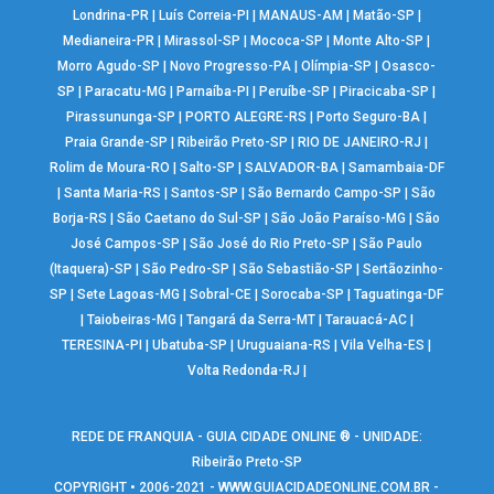
Londrina-PR
|
Luís Correia-PI
|
MANAUS-AM
|
Matão-SP
|
Medianeira-PR
|
Mirassol-SP
|
Mococa-SP
|
Monte Alto-SP
|
Morro Agudo-SP
|
Novo Progresso-PA
|
Olímpia-SP
|
Osasco-
SP
|
Paracatu-MG
|
Parnaíba-PI
|
Peruíbe-SP
|
Piracicaba-SP
|
Pirassununga-SP
|
PORTO ALEGRE-RS
|
Porto Seguro-BA
|
Praia Grande-SP
|
Ribeirão Preto-SP
|
RIO DE JANEIRO-RJ
|
Rolim de Moura-RO
|
Salto-SP
|
SALVADOR-BA
|
Samambaia-DF
|
Santa Maria-RS
|
Santos-SP
|
São Bernardo Campo-SP
|
São
Borja-RS
|
São Caetano do Sul-SP
|
São João Paraíso-MG
|
São
José Campos-SP
|
São José do Rio Preto-SP
|
São Paulo
(Itaquera)-SP
|
São Pedro-SP
|
São Sebastião-SP
|
Sertãozinho-
SP
|
Sete Lagoas-MG
|
Sobral-CE
|
Sorocaba-SP
|
Taguatinga-DF
|
Taiobeiras-MG
|
Tangará da Serra-MT
|
Tarauacá-AC
|
TERESINA-PI
|
Ubatuba-SP
|
Uruguaiana-RS
|
Vila Velha-ES
|
Volta Redonda-RJ
|
REDE DE FRANQUIA - GUIA CIDADE ONLINE ® - UNIDADE:
Ribeirão Preto-SP
COPYRIGHT • 2006-2021 -
WWW.GUIACIDADEONLINE.COM.BR
-