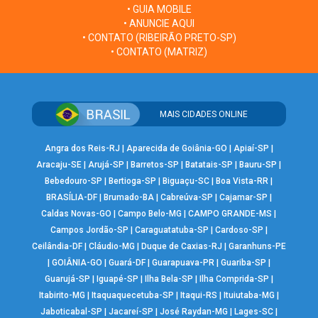
• GUIA MOBILE
• ANUNCIE AQUI
• CONTATO (RIBEIRÃO PRETO-SP)
• CONTATO (MATRIZ)
MAIS CIDADES ONLINE
Angra dos Reis-RJ
|
Aparecida de Goiânia-GO
|
Apiaí-SP
|
Aracaju-SE
|
Arujá-SP
|
Barretos-SP
|
Batatais-SP
|
Bauru-SP
|
Bebedouro-SP
|
Bertioga-SP
|
Biguaçu-SC
|
Boa Vista-RR
|
BRASÍLIA-DF
|
Brumado-BA
|
Cabreúva-SP
|
Cajamar-SP
|
Caldas Novas-GO
|
Campo Belo-MG
|
CAMPO GRANDE-MS
|
Campos Jordão-SP
|
Caraguatatuba-SP
|
Cardoso-SP
|
Ceilândia-DF
|
Cláudio-MG
|
Duque de Caxias-RJ
|
Garanhuns-PE
|
GOIÂNIA-GO
|
Guará-DF
|
Guarapuava-PR
|
Guariba-SP
|
Guarujá-SP
|
Iguapé-SP
|
Ilha Bela-SP
|
Ilha Comprida-SP
|
Itabirito-MG
|
Itaquaquecetuba-SP
|
Itaqui-RS
|
Ituiutaba-MG
|
Jaboticabal-SP
|
Jacareí-SP
|
José Raydan-MG
|
Lages-SC
|