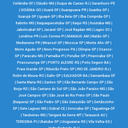
Ceilândia-DF
|
Cláudio-MG
|
Duque de Caxias-RJ
|
Garanhuns-PE
|
GOIÂNIA-GO
|
Guará-DF
|
Guarapuava-PR
|
Guariba-SP
|
Guarujá-SP
|
Iguapé-SP
|
Ilha Bela-SP
|
Ilha Comprida-SP
|
Itabirito-MG
|
Itaquaquecetuba-SP
|
Itaqui-RS
|
Ituiutaba-MG
|
Jaboticabal-SP
|
Jacareí-SP
|
José Raydan-MG
|
Lages-SC
|
Londrina-PR
|
Luís Correia-PI
|
MANAUS-AM
|
Matão-SP
|
Medianeira-PR
|
Mirassol-SP
|
Mococa-SP
|
Monte Alto-SP
|
Morro Agudo-SP
|
Novo Progresso-PA
|
Olímpia-SP
|
Osasco-
SP
|
Paracatu-MG
|
Parnaíba-PI
|
Peruíbe-SP
|
Piracicaba-SP
|
Pirassununga-SP
|
PORTO ALEGRE-RS
|
Porto Seguro-BA
|
Praia Grande-SP
|
Ribeirão Preto-SP
|
RIO DE JANEIRO-RJ
|
Rolim de Moura-RO
|
Salto-SP
|
SALVADOR-BA
|
Samambaia-DF
|
Santa Maria-RS
|
Santos-SP
|
São Bernardo Campo-SP
|
São
Borja-RS
|
São Caetano do Sul-SP
|
São João Paraíso-MG
|
São
José Campos-SP
|
São José do Rio Preto-SP
|
São Paulo
(Itaquera)-SP
|
São Pedro-SP
|
São Sebastião-SP
|
Sertãozinho-
SP
|
Sete Lagoas-MG
|
Sobral-CE
|
Sorocaba-SP
|
Taguatinga-DF
|
Taiobeiras-MG
|
Tangará da Serra-MT
|
Tarauacá-AC
|
TERESINA-PI
|
Ubatuba-SP
|
Uruguaiana-RS
|
Vila Velha-ES
|