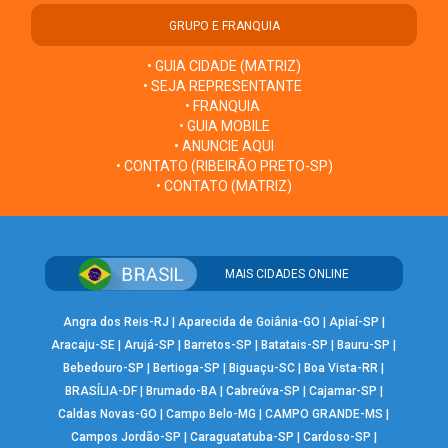
GRUPO E FRANQUIA
• GUIA CIDADE (MATRIZ)
• SEJA REPRESENTANTE
• FRANQUIA
• GUIA MOBILE
• ANUNCIE AQUI
• CONTATO (RIBEIRÃO PRETO-SP)
• CONTATO (MATRIZ)
MAIS CIDADES ONLINE
Angra dos Reis-RJ
|
Aparecida de Goiânia-GO
|
Apiaí-SP
|
Aracaju-SE
|
Arujá-SP
|
Barretos-SP
|
Batatais-SP
|
Bauru-SP
|
Bebedouro-SP
|
Bertioga-SP
|
Biguaçu-SC
|
Boa Vista-RR
|
BRASÍLIA-DF
|
Brumado-BA
|
Cabreúva-SP
|
Cajamar-SP
|
Caldas Novas-GO
|
Campo Belo-MG
|
CAMPO GRANDE-MS
|
Campos Jordão-SP
|
Caraguatatuba-SP
|
Cardoso-SP
|