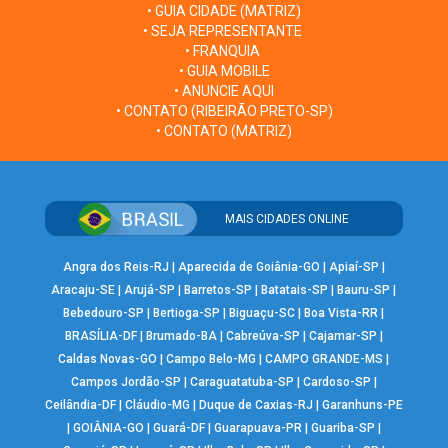
• GUIA CIDADE (MATRIZ)
• SEJA REPRESENTANTE
• FRANQUIA
• GUIA MOBILE
• ANUNCIE AQUI
• CONTATO (RIBEIRÃO PRETO-SP)
• CONTATO (MATRIZ)
MAIS CIDADES ONLINE
Angra dos Reis-RJ
|
Aparecida de Goiânia-GO
|
Apiaí-SP
|
Aracaju-SE
|
Arujá-SP
|
Barretos-SP
|
Batatais-SP
|
Bauru-SP
|
Bebedouro-SP
|
Bertioga-SP
|
Biguaçu-SC
|
Boa Vista-RR
|
BRASÍLIA-DF
|
Brumado-BA
|
Cabreúva-SP
|
Cajamar-SP
|
Caldas Novas-GO
|
Campo Belo-MG
|
CAMPO GRANDE-MS
|
Campos Jordão-SP
|
Caraguatatuba-SP
|
Cardoso-SP
|
Ceilândia-DF
|
Cláudio-MG
|
Duque de Caxias-RJ
|
Garanhuns-PE
|
GOIÂNIA-GO
|
Guará-DF
|
Guarapuava-PR
|
Guariba-SP
|