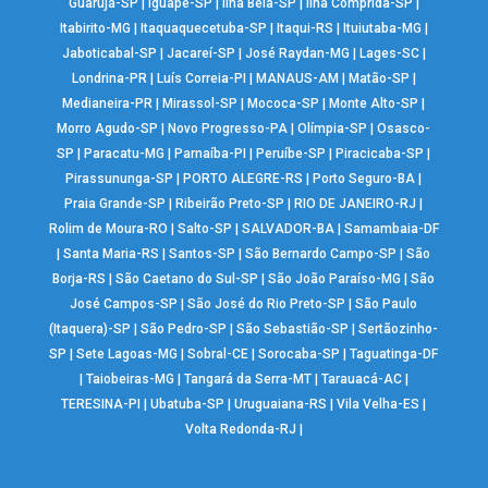
Guarujá-SP
|
Iguapé-SP
|
Ilha Bela-SP
|
Ilha Comprida-SP
|
Itabirito-MG
|
Itaquaquecetuba-SP
|
Itaqui-RS
|
Ituiutaba-MG
|
Jaboticabal-SP
|
Jacareí-SP
|
José Raydan-MG
|
Lages-SC
|
Londrina-PR
|
Luís Correia-PI
|
MANAUS-AM
|
Matão-SP
|
Medianeira-PR
|
Mirassol-SP
|
Mococa-SP
|
Monte Alto-SP
|
Morro Agudo-SP
|
Novo Progresso-PA
|
Olímpia-SP
|
Osasco-
SP
|
Paracatu-MG
|
Parnaíba-PI
|
Peruíbe-SP
|
Piracicaba-SP
|
Pirassununga-SP
|
PORTO ALEGRE-RS
|
Porto Seguro-BA
|
Praia Grande-SP
|
Ribeirão Preto-SP
|
RIO DE JANEIRO-RJ
|
Rolim de Moura-RO
|
Salto-SP
|
SALVADOR-BA
|
Samambaia-DF
|
Santa Maria-RS
|
Santos-SP
|
São Bernardo Campo-SP
|
São
Borja-RS
|
São Caetano do Sul-SP
|
São João Paraíso-MG
|
São
José Campos-SP
|
São José do Rio Preto-SP
|
São Paulo
(Itaquera)-SP
|
São Pedro-SP
|
São Sebastião-SP
|
Sertãozinho-
SP
|
Sete Lagoas-MG
|
Sobral-CE
|
Sorocaba-SP
|
Taguatinga-DF
|
Taiobeiras-MG
|
Tangará da Serra-MT
|
Tarauacá-AC
|
TERESINA-PI
|
Ubatuba-SP
|
Uruguaiana-RS
|
Vila Velha-ES
|
Volta Redonda-RJ
|