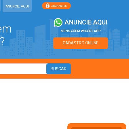
ANUNCIE AQUI
ANUNCIE AQUI
 em
MENSAGEM WHATS APP
?
CADASTRO ONLINE