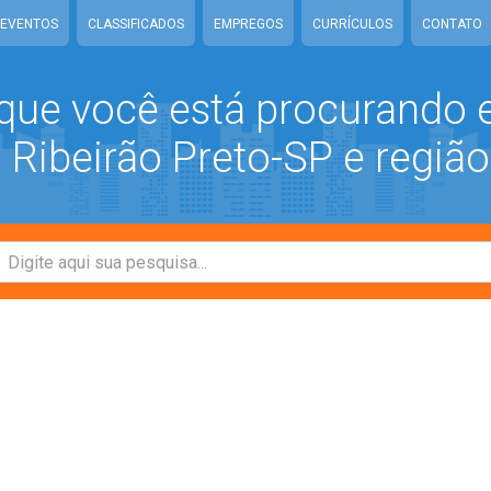
EVENTOS
CLASSIFICADOS
EMPREGOS
CURRÍCULOS
CONTATO
que você está procurando
Ribeirão Preto-SP e região