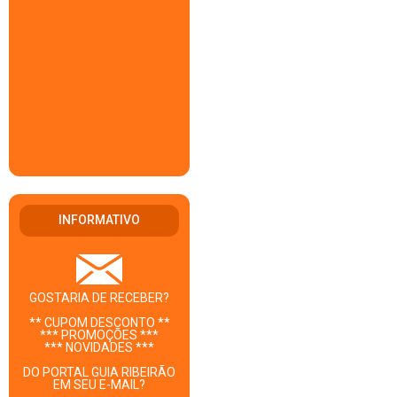
INFORMATIVO
GOSTARIA DE RECEBER?
** CUPOM DESCONTO **
*** PROMOÇÕES ***
*** NOVIDADES ***
DO PORTAL GUIA RIBEIRÃO
EM SEU E-MAIL?