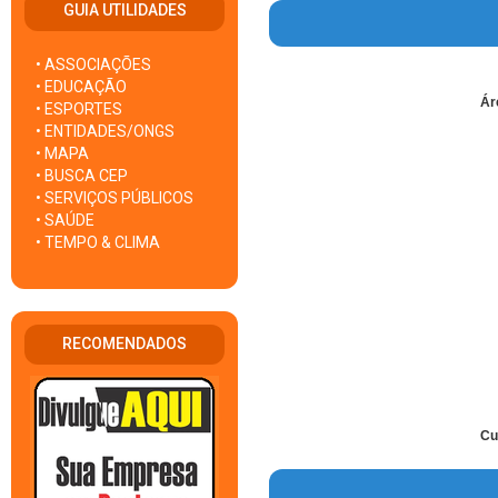
GUIA UTILIDADES
• ASSOCIAÇÕES
• EDUCAÇÃO
Ár
• ESPORTES
• ENTIDADES/ONGS
• MAPA
• BUSCA CEP
• SERVIÇOS PÚBLICOS
• SAÚDE
• TEMPO & CLIMA
RECOMENDADOS
Cu