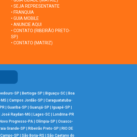
• GUIA CIDADE (MATRIZ)
• SEJA REPRESENTANTE
• FRANQUIA
• GUIA MOBILE
• ANUNCIE AQUI
• CONTATO (RIBEIRÃO PRETO-
SP)
• CONTATO (MATRIZ)
bedouro-SP
|
Bertioga-SP
|
Biguaçu-SC
|
Boa
-MS
|
Campos Jordão-SP
|
Caraguatatuba-
-PR
|
Guariba-SP
|
Guarujá-SP
|
Iguapé-SP
|
|
José Raydan-MG
|
Lages-SC
|
Londrina-PR
Novo Progresso-PA
|
Olímpia-SP
|
Osasco-
raia Grande-SP
|
Ribeirão Preto-SP
|
RIO DE
o Campo-SP
|
São Borja-RS
|
São Caetano do