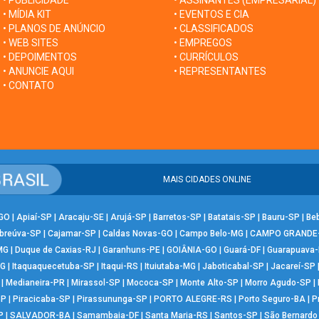
• PUBLICIDADE
• ASSINANTES (EMPRESARIAL)
• MÍDIA KIT
• EVENTOS E CIA
• PLANOS DE ANÚNCIO
• CLASSIFICADOS
• WEB SITES
• EMPREGOS
• DEPOIMENTOS
• CURRÍCULOS
• ANUNCIE AQUI
• REPRESENTANTES
• CONTATO
MAIS CIDADES ONLINE
-GO
|
Apiaí-SP
|
Aracaju-SE
|
Arujá-SP
|
Barretos-SP
|
Batatais-SP
|
Bauru-SP
|
Be
breúva-SP
|
Cajamar-SP
|
Caldas Novas-GO
|
Campo Belo-MG
|
CAMPO GRANDE
MG
|
Duque de Caxias-RJ
|
Garanhuns-PE
|
GOIÂNIA-GO
|
Guará-DF
|
Guarapuava
MG
|
Itaquaquecetuba-SP
|
Itaqui-RS
|
Ituiutaba-MG
|
Jaboticabal-SP
|
Jacareí-SP
|
Medianeira-PR
|
Mirassol-SP
|
Mococa-SP
|
Monte Alto-SP
|
Morro Agudo-SP
|
SP
|
Piracicaba-SP
|
Pirassununga-SP
|
PORTO ALEGRE-RS
|
Porto Seguro-BA
|
P
P
|
SALVADOR-BA
|
Samambaia-DF
|
Santa Maria-RS
|
Santos-SP
|
São Bernard