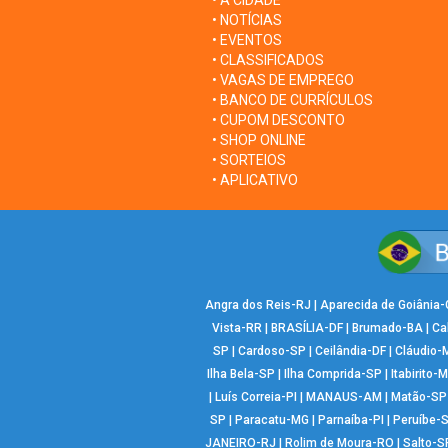
• A CIDADE
• NOTÍCIAS
• EVENTOS
• CLASSIFICADOS
• VAGAS DE EMPREGO
• BANCO DE CURRÍCULOS
• CUPOM DESCONTO
• SHOP ONLINE
• SORTEIOS
• APLICATIVO
Angra dos Reis-RJ
|
Aparecida de Goiânia
Vista-RR
|
BRASÍLIA-DF
|
Brumado-BA
|
Ca
SP
|
Cardoso-SP
|
Ceilândia-DF
|
Cláudio-
Ilha Bela-SP
|
Ilha Comprida-SP
|
Itabirito-
|
Luís Correia-PI
|
MANAUS-AM
|
Matão-SP
SP
|
Paracatu-MG
|
Parnaíba-PI
|
Peruíbe-
JANEIRO-RJ
|
Rolim de Moura-RO
|
Salto-S