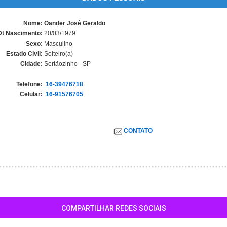
Nome:
Oander José Geraldo
Dt Nascimento:
20/03/1979
Sexo:
Masculino
Estado Civil:
Solteiro(a)
Cidade:
Sertãozinho - SP
Telefone:
16-39476718
Celular:
16-91576705
CONTATO
COMPARTILHAR REDES SOCIAIS