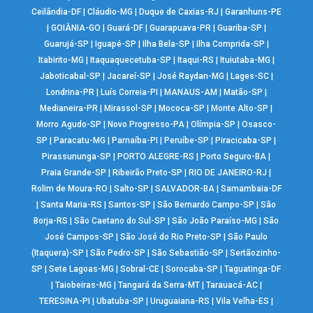
Ceilândia-DF
|
Cláudio-MG
|
Duque de Caxias-RJ
|
Garanhuns-PE
|
GOIÂNIA-GO
|
Guará-DF
|
Guarapuava-PR
|
Guariba-SP
|
Guarujá-SP
|
Iguapé-SP
|
Ilha Bela-SP
|
Ilha Comprida-SP
|
Itabirito-MG
|
Itaquaquecetuba-SP
|
Itaqui-RS
|
Ituiutaba-MG
|
Jaboticabal-SP
|
Jacareí-SP
|
José Raydan-MG
|
Lages-SC
|
Londrina-PR
|
Luís Correia-PI
|
MANAUS-AM
|
Matão-SP
|
Medianeira-PR
|
Mirassol-SP
|
Mococa-SP
|
Monte Alto-SP
|
Morro Agudo-SP
|
Novo Progresso-PA
|
Olímpia-SP
|
Osasco-
SP
|
Paracatu-MG
|
Parnaíba-PI
|
Peruíbe-SP
|
Piracicaba-SP
|
Pirassununga-SP
|
PORTO ALEGRE-RS
|
Porto Seguro-BA
|
Praia Grande-SP
|
Ribeirão Preto-SP
|
RIO DE JANEIRO-RJ
|
Rolim de Moura-RO
|
Salto-SP
|
SALVADOR-BA
|
Samambaia-DF
|
Santa Maria-RS
|
Santos-SP
|
São Bernardo Campo-SP
|
São
Borja-RS
|
São Caetano do Sul-SP
|
São João Paraíso-MG
|
São
José Campos-SP
|
São José do Rio Preto-SP
|
São Paulo
(Itaquera)-SP
|
São Pedro-SP
|
São Sebastião-SP
|
Sertãozinho-
SP
|
Sete Lagoas-MG
|
Sobral-CE
|
Sorocaba-SP
|
Taguatinga-DF
|
Taiobeiras-MG
|
Tangará da Serra-MT
|
Tarauacá-AC
|
TERESINA-PI
|
Ubatuba-SP
|
Uruguaiana-RS
|
Vila Velha-ES
|