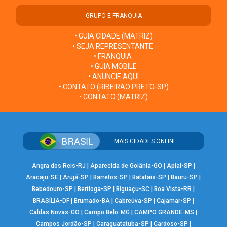
GRUPO E FRANQUIA
• GUIA CIDADE (MATRIZ)
• SEJA REPRESENTANTE
• FRANQUIA
• GUIA MOBILE
• ANUNCIE AQUI
• CONTATO (RIBEIRÃO PRETO-SP)
• CONTATO (MATRIZ)
MAIS CIDADES ONLINE
Angra dos Reis-RJ
|
Aparecida de Goiânia-GO
|
Apiaí-SP
|
Aracaju-SE
|
Arujá-SP
|
Barretos-SP
|
Batatais-SP
|
Bauru-SP
|
Bebedouro-SP
|
Bertioga-SP
|
Biguaçu-SC
|
Boa Vista-RR
|
BRASÍLIA-DF
|
Brumado-BA
|
Cabreúva-SP
|
Cajamar-SP
|
Caldas Novas-GO
|
Campo Belo-MG
|
CAMPO GRANDE-MS
|
Campos Jordão-SP
|
Caraguatatuba-SP
|
Cardoso-SP
|