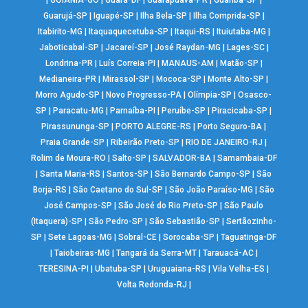
|
GOIÂNIA-GO
|
Guará-DF
|
Guarapuava-PR
|
Guariba-SP
|
Guarujá-SP
|
Iguapé-SP
|
Ilha Bela-SP
|
Ilha Comprida-SP
|
Itabirito-MG
|
Itaquaquecetuba-SP
|
Itaqui-RS
|
Ituiutaba-MG
|
Jaboticabal-SP
|
Jacareí-SP
|
José Raydan-MG
|
Lages-SC
|
Londrina-PR
|
Luís Correia-PI
|
MANAUS-AM
|
Matão-SP
|
Medianeira-PR
|
Mirassol-SP
|
Mococa-SP
|
Monte Alto-SP
|
Morro Agudo-SP
|
Novo Progresso-PA
|
Olímpia-SP
|
Osasco-
SP
|
Paracatu-MG
|
Parnaíba-PI
|
Peruíbe-SP
|
Piracicaba-SP
|
Pirassununga-SP
|
PORTO ALEGRE-RS
|
Porto Seguro-BA
|
Praia Grande-SP
|
Ribeirão Preto-SP
|
RIO DE JANEIRO-RJ
|
Rolim de Moura-RO
|
Salto-SP
|
SALVADOR-BA
|
Samambaia-DF
|
Santa Maria-RS
|
Santos-SP
|
São Bernardo Campo-SP
|
São
Borja-RS
|
São Caetano do Sul-SP
|
São João Paraíso-MG
|
São
José Campos-SP
|
São José do Rio Preto-SP
|
São Paulo
(Itaquera)-SP
|
São Pedro-SP
|
São Sebastião-SP
|
Sertãozinho-
SP
|
Sete Lagoas-MG
|
Sobral-CE
|
Sorocaba-SP
|
Taguatinga-DF
|
Taiobeiras-MG
|
Tangará da Serra-MT
|
Tarauacá-AC
|
TERESINA-PI
|
Ubatuba-SP
|
Uruguaiana-RS
|
Vila Velha-ES
|
Volta Redonda-RJ
|