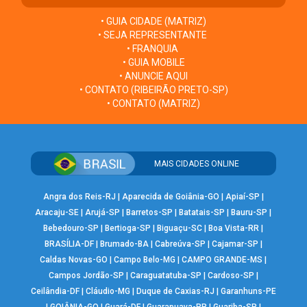
• GUIA CIDADE (MATRIZ)
• SEJA REPRESENTANTE
• FRANQUIA
• GUIA MOBILE
• ANUNCIE AQUI
• CONTATO (RIBEIRÃO PRETO-SP)
• CONTATO (MATRIZ)
MAIS CIDADES ONLINE
Angra dos Reis-RJ
|
Aparecida de Goiânia-GO
|
Apiaí-SP
|
Aracaju-SE
|
Arujá-SP
|
Barretos-SP
|
Batatais-SP
|
Bauru-SP
|
Bebedouro-SP
|
Bertioga-SP
|
Biguaçu-SC
|
Boa Vista-RR
|
BRASÍLIA-DF
|
Brumado-BA
|
Cabreúva-SP
|
Cajamar-SP
|
Caldas Novas-GO
|
Campo Belo-MG
|
CAMPO GRANDE-MS
|
Campos Jordão-SP
|
Caraguatatuba-SP
|
Cardoso-SP
|
Ceilândia-DF
|
Cláudio-MG
|
Duque de Caxias-RJ
|
Garanhuns-PE