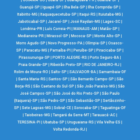
|
GOIÂNIA-GO
|
Guará-DF
|
Guarapuava-PR
|
Guariba-SP
|
Guarujá-SP
|
Iguapé-SP
|
Ilha Bela-SP
|
Ilha Comprida-SP
|
Itabirito-MG
|
Itaquaquecetuba-SP
|
Itaqui-RS
|
Ituiutaba-MG
|
Jaboticabal-SP
|
Jacareí-SP
|
José Raydan-MG
|
Lages-SC
|
Londrina-PR
|
Luís Correia-PI
|
MANAUS-AM
|
Matão-SP
|
Medianeira-PR
|
Mirassol-SP
|
Mococa-SP
|
Monte Alto-SP
|
Morro Agudo-SP
|
Novo Progresso-PA
|
Olímpia-SP
|
Osasco-
SP
|
Paracatu-MG
|
Parnaíba-PI
|
Peruíbe-SP
|
Piracicaba-SP
|
Pirassununga-SP
|
PORTO ALEGRE-RS
|
Porto Seguro-BA
|
Praia Grande-SP
|
Ribeirão Preto-SP
|
RIO DE JANEIRO-RJ
|
Rolim de Moura-RO
|
Salto-SP
|
SALVADOR-BA
|
Samambaia-DF
|
Santa Maria-RS
|
Santos-SP
|
São Bernardo Campo-SP
|
São
Borja-RS
|
São Caetano do Sul-SP
|
São João Paraíso-MG
|
São
José Campos-SP
|
São José do Rio Preto-SP
|
São Paulo
(Itaquera)-SP
|
São Pedro-SP
|
São Sebastião-SP
|
Sertãozinho-
SP
|
Sete Lagoas-MG
|
Sobral-CE
|
Sorocaba-SP
|
Taguatinga-DF
|
Taiobeiras-MG
|
Tangará da Serra-MT
|
Tarauacá-AC
|
TERESINA-PI
|
Ubatuba-SP
|
Uruguaiana-RS
|
Vila Velha-ES
|
Volta Redonda-RJ
|