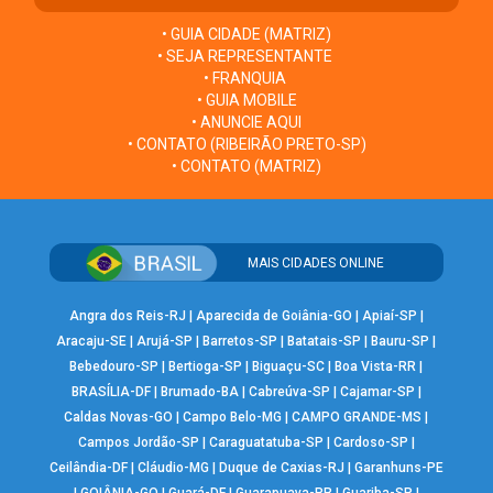
• GUIA CIDADE (MATRIZ)
• SEJA REPRESENTANTE
• FRANQUIA
• GUIA MOBILE
• ANUNCIE AQUI
• CONTATO (RIBEIRÃO PRETO-SP)
• CONTATO (MATRIZ)
MAIS CIDADES ONLINE
Angra dos Reis-RJ
|
Aparecida de Goiânia-GO
|
Apiaí-SP
|
Aracaju-SE
|
Arujá-SP
|
Barretos-SP
|
Batatais-SP
|
Bauru-SP
|
Bebedouro-SP
|
Bertioga-SP
|
Biguaçu-SC
|
Boa Vista-RR
|
BRASÍLIA-DF
|
Brumado-BA
|
Cabreúva-SP
|
Cajamar-SP
|
Caldas Novas-GO
|
Campo Belo-MG
|
CAMPO GRANDE-MS
|
Campos Jordão-SP
|
Caraguatatuba-SP
|
Cardoso-SP
|
Ceilândia-DF
|
Cláudio-MG
|
Duque de Caxias-RJ
|
Garanhuns-PE