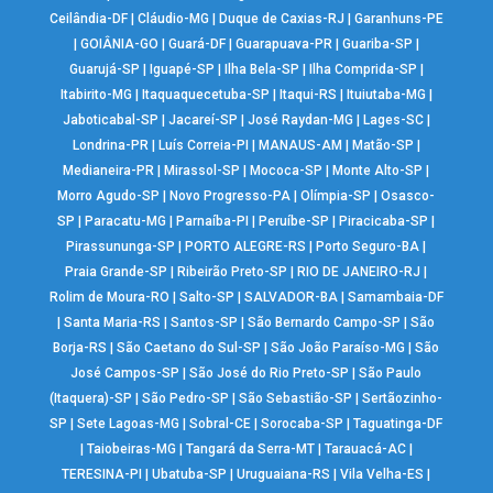
Ceilândia-DF
|
Cláudio-MG
|
Duque de Caxias-RJ
|
Garanhuns-PE
|
GOIÂNIA-GO
|
Guará-DF
|
Guarapuava-PR
|
Guariba-SP
|
Guarujá-SP
|
Iguapé-SP
|
Ilha Bela-SP
|
Ilha Comprida-SP
|
Itabirito-MG
|
Itaquaquecetuba-SP
|
Itaqui-RS
|
Ituiutaba-MG
|
Jaboticabal-SP
|
Jacareí-SP
|
José Raydan-MG
|
Lages-SC
|
Londrina-PR
|
Luís Correia-PI
|
MANAUS-AM
|
Matão-SP
|
Medianeira-PR
|
Mirassol-SP
|
Mococa-SP
|
Monte Alto-SP
|
Morro Agudo-SP
|
Novo Progresso-PA
|
Olímpia-SP
|
Osasco-
SP
|
Paracatu-MG
|
Parnaíba-PI
|
Peruíbe-SP
|
Piracicaba-SP
|
Pirassununga-SP
|
PORTO ALEGRE-RS
|
Porto Seguro-BA
|
Praia Grande-SP
|
Ribeirão Preto-SP
|
RIO DE JANEIRO-RJ
|
Rolim de Moura-RO
|
Salto-SP
|
SALVADOR-BA
|
Samambaia-DF
|
Santa Maria-RS
|
Santos-SP
|
São Bernardo Campo-SP
|
São
Borja-RS
|
São Caetano do Sul-SP
|
São João Paraíso-MG
|
São
José Campos-SP
|
São José do Rio Preto-SP
|
São Paulo
(Itaquera)-SP
|
São Pedro-SP
|
São Sebastião-SP
|
Sertãozinho-
SP
|
Sete Lagoas-MG
|
Sobral-CE
|
Sorocaba-SP
|
Taguatinga-DF
|
Taiobeiras-MG
|
Tangará da Serra-MT
|
Tarauacá-AC
|
TERESINA-PI
|
Ubatuba-SP
|
Uruguaiana-RS
|
Vila Velha-ES
|