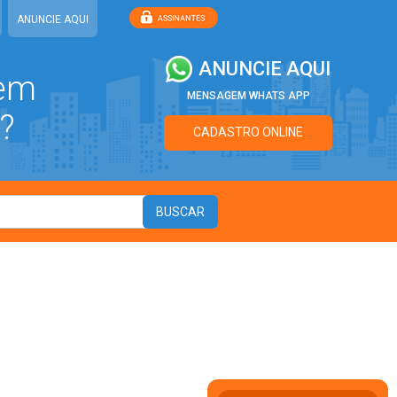
ANUNCIE AQUI
ANUNCIE AQUI
 em
MENSAGEM WHATS APP
?
CADASTRO ONLINE