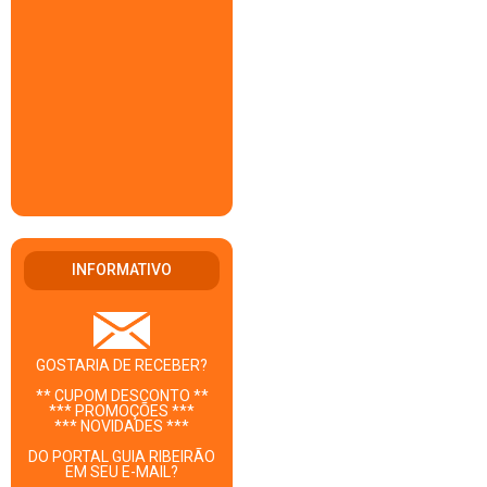
INFORMATIVO
GOSTARIA DE RECEBER?
** CUPOM DESCONTO **
*** PROMOÇÕES ***
*** NOVIDADES ***
DO PORTAL GUIA RIBEIRÃO
EM SEU E-MAIL?