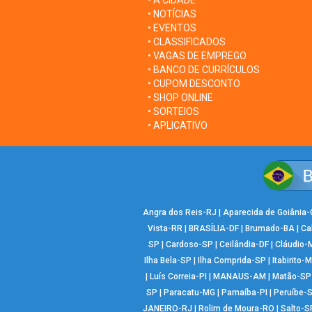
• A CIDADE
• NOTÍCIAS
• EVENTOS
• CLASSIFICADOS
• VAGAS DE EMPREGO
• BANCO DE CURRÍCULOS
• CUPOM DESCONTO
• SHOP ONLINE
• SORTEIOS
• APLICATIVO
Angra dos Reis-RJ
|
Aparecida de Goiânia
Vista-RR
|
BRASÍLIA-DF
|
Brumado-BA
|
Ca
SP
|
Cardoso-SP
|
Ceilândia-DF
|
Cláudio-
Ilha Bela-SP
|
Ilha Comprida-SP
|
Itabirito-
|
Luís Correia-PI
|
MANAUS-AM
|
Matão-SP
SP
|
Paracatu-MG
|
Parnaíba-PI
|
Peruíbe-
JANEIRO-RJ
|
Rolim de Moura-RO
|
Salto-S