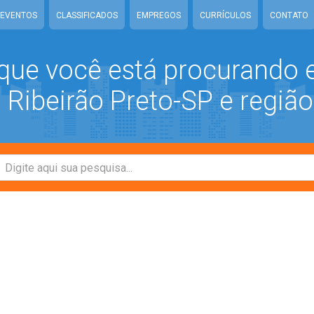
EVENTOS
CLASSIFICADOS
EMPREGOS
CURRÍCULOS
CONTATO
que você está procurando
Ribeirão Preto-SP e região