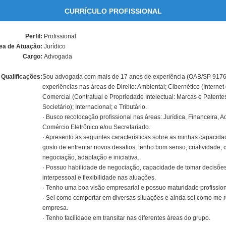
CURRÍCULO PROFISSIONAL
Perfil:
Profissional
ea de Atuação:
Jurídico
Cargo:
Advogada
Qualificações:
Sou advogada com mais de 17 anos de experiência (OAB/SP 91760)
experiências nas áreas de Direito: Ambiental; Cibernético (Internet 
Comercial (Contratual e Propriedade Intelectual: Marcas e Patentes
Societário); Internacional; e Tributário.
· Busco recolocação profissional nas áreas: Jurídica, Financeira, Ad
Comércio Eletrônico e/ou Secretariado.
· Apresento as seguintes características sobre as minhas capacida
gosto de enfrentar novos desafios, tenho bom senso, criatividade,
negociação, adaptação e iniciativa.
· Possuo habilidade de negociação, capacidade de tomar decisõe
interpessoal e flexibilidade nas atuações.
· Tenho uma boa visão empresarial e possuo maturidade profission
· Sei como comportar em diversas situações e ainda sei como me r
empresa.
· Tenho facilidade em transitar nas diferentes áreas do grupo.