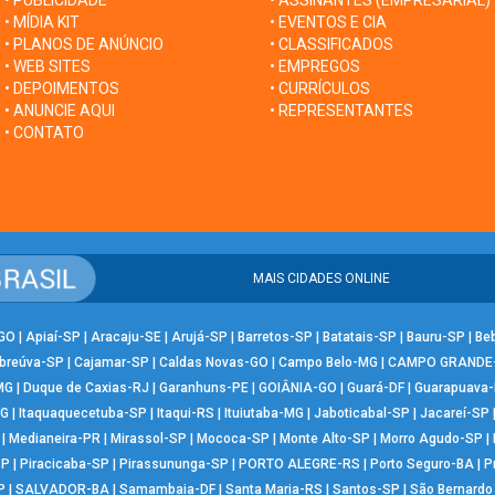
• PUBLICIDADE
• ASSINANTES (EMPRESARIAL)
• MÍDIA KIT
• EVENTOS E CIA
• PLANOS DE ANÚNCIO
• CLASSIFICADOS
• WEB SITES
• EMPREGOS
• DEPOIMENTOS
• CURRÍCULOS
• ANUNCIE AQUI
• REPRESENTANTES
• CONTATO
MAIS CIDADES ONLINE
-GO
|
Apiaí-SP
|
Aracaju-SE
|
Arujá-SP
|
Barretos-SP
|
Batatais-SP
|
Bauru-SP
|
Be
breúva-SP
|
Cajamar-SP
|
Caldas Novas-GO
|
Campo Belo-MG
|
CAMPO GRANDE
MG
|
Duque de Caxias-RJ
|
Garanhuns-PE
|
GOIÂNIA-GO
|
Guará-DF
|
Guarapuava
MG
|
Itaquaquecetuba-SP
|
Itaqui-RS
|
Ituiutaba-MG
|
Jaboticabal-SP
|
Jacareí-SP
|
Medianeira-PR
|
Mirassol-SP
|
Mococa-SP
|
Monte Alto-SP
|
Morro Agudo-SP
|
SP
|
Piracicaba-SP
|
Pirassununga-SP
|
PORTO ALEGRE-RS
|
Porto Seguro-BA
|
P
P
|
SALVADOR-BA
|
Samambaia-DF
|
Santa Maria-RS
|
Santos-SP
|
São Bernard