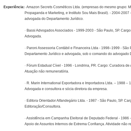
Experiência:
· Amazon Secrets Cosméticos Ltda. (empresas do mesmo grupo: M
Propaganda e Marketing, e Instituto Sou Mais Brasil). - 2004-2007
advogada do Departamento Jurídico.
· Bassi Advogados Associados - 1999-2003 - São Paulo, SP. Cargo
Advogada.
· Paroni Assessoria Contábil e Financeira Ltda - 1998–1999 - São 
Departamento Jurídico e advogada, sob o comando do advogado Dr
· Fórum Estadual Cível - 1996 - Londrina, PR. Cargo: Curadora de 
Atuação não remuneratória.
· R. Marin International Exportadora e Importadora Ltda. – 1988 – 
Advogada e consultora e sócia diretora da empresa.
· Editora Orientador Alfandegário Ltda. - 1987 - São Paulo, SP. Car
Editoração/Consultora.
· Assistência em Campanha Eleitoral de Deputado Federal - 1986 -
Apoio de Assuntos Internos de Extrema Confiança. Atividade não r