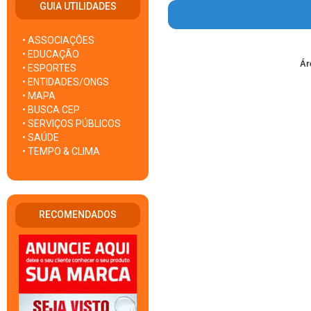
GUIA UTILIDADES
• ASSOCIAÇÕES
• EDUCAÇÃO
Ár
• ESPORTES
• ENTIDADES/ONGS
• MAPA
• BUSCA CEP
• SERVIÇOS PÚBLICOS
• SAÚDE
• TEMPO & CLIMA
RECOMENDADOS