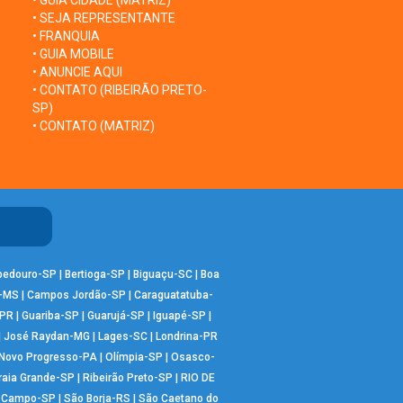
• GUIA CIDADE (MATRIZ)
• SEJA REPRESENTANTE
• FRANQUIA
• GUIA MOBILE
• ANUNCIE AQUI
• CONTATO (RIBEIRÃO PRETO-
SP)
• CONTATO (MATRIZ)
bedouro-SP
|
Bertioga-SP
|
Biguaçu-SC
|
Boa
-MS
|
Campos Jordão-SP
|
Caraguatatuba-
-PR
|
Guariba-SP
|
Guarujá-SP
|
Iguapé-SP
|
|
José Raydan-MG
|
Lages-SC
|
Londrina-PR
Novo Progresso-PA
|
Olímpia-SP
|
Osasco-
raia Grande-SP
|
Ribeirão Preto-SP
|
RIO DE
o Campo-SP
|
São Borja-RS
|
São Caetano do