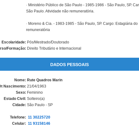
· Ministério Público de São Paulo - 1985-1986 - São Paulo, SP. Car
São Paulo. Atividade não remuneratória.
· Moreno & Cia. - 1983-1985 - São Paulo, SP. Cargo: Estagiária do
remuneratória
Escolaridade:
Pós/Mestrado/Doutorado
rso/Formação:
Direito Tributário e Internacional
DADOS PESSOAIS
Nome:
Rute Quadros Marin
Dt Nascimento:
21/04/1963
Sexo:
Feminino
Estado Civil:
Solteiro(a)
Cidade:
São Paulo - SP
Telefone:
11 30225720
Celular:
11 93158146