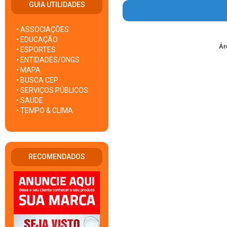
GUIA UTILIDADES
• ASSOCIAÇÕES
• EDUCAÇÃO
Ár
• ESPORTES
• ENTIDADES/ONGS
• MAPA
• BUSCA CEP
• SERVIÇOS PÚBLICOS
• SAÚDE
• TEMPO & CLIMA
RECOMENDADOS