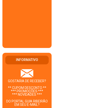
INFORMATIVO
GOSTARIA DE RECEBER?
** CUPOM DESCONTO **
*** PROMOÇÕES ***
*** NOVIDADES ***
DO PORTAL GUIA RIBEIRÃO
EM SEU E-MAIL?