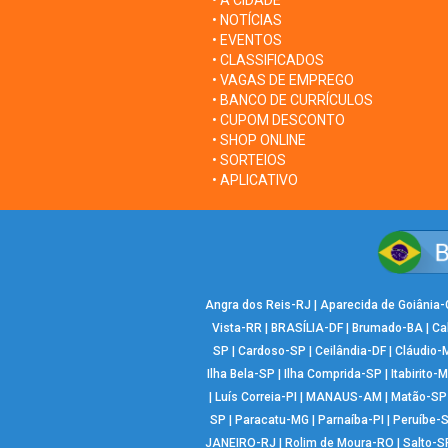
• A CIDADE
• NOTÍCIAS
• EVENTOS
• CLASSIFICADOS
• VAGAS DE EMPREGO
• BANCO DE CURRÍCULOS
• CUPOM DESCONTO
• SHOP ONLINE
• SORTEIOS
• APLICATIVO
Angra dos Reis-RJ
|
Aparecida de Goiânia
Vista-RR
|
BRASÍLIA-DF
|
Brumado-BA
|
Ca
SP
|
Cardoso-SP
|
Ceilândia-DF
|
Cláudio-
Ilha Bela-SP
|
Ilha Comprida-SP
|
Itabirito-
|
Luís Correia-PI
|
MANAUS-AM
|
Matão-SP
SP
|
Paracatu-MG
|
Parnaíba-PI
|
Peruíbe-
JANEIRO-RJ
|
Rolim de Moura-RO
|
Salto-S