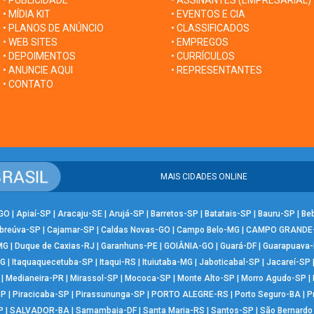
• PUBLICIDADE
• ASSINANTES (EMPRESARIAL)
• MÍDIA KIT
• EVENTOS E CIA
• PLANOS DE ANÚNCIO
• CLASSIFICADOS
• WEB SITES
• EMPREGOS
• DEPOIMENTOS
• CURRÍCULOS
• ANUNCIE AQUI
• REPRESENTANTES
• CONTATO
MAIS CIDADES ONLINE
-GO
|
Apiaí-SP
|
Aracaju-SE
|
Arujá-SP
|
Barretos-SP
|
Batatais-SP
|
Bauru-SP
|
Be
breúva-SP
|
Cajamar-SP
|
Caldas Novas-GO
|
Campo Belo-MG
|
CAMPO GRANDE
MG
|
Duque de Caxias-RJ
|
Garanhuns-PE
|
GOIÂNIA-GO
|
Guará-DF
|
Guarapuava
MG
|
Itaquaquecetuba-SP
|
Itaqui-RS
|
Ituiutaba-MG
|
Jaboticabal-SP
|
Jacareí-SP
|
Medianeira-PR
|
Mirassol-SP
|
Mococa-SP
|
Monte Alto-SP
|
Morro Agudo-SP
|
SP
|
Piracicaba-SP
|
Pirassununga-SP
|
PORTO ALEGRE-RS
|
Porto Seguro-BA
|
P
P
|
SALVADOR-BA
|
Samambaia-DF
|
Santa Maria-RS
|
Santos-SP
|
São Bernard