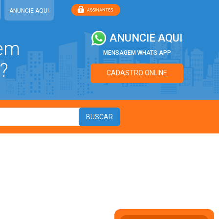
ANUNCIE AQUI
ANUNCIE AQUI
 em
MENSAGEM WHATS APP
?
CADASTRO ONLINE