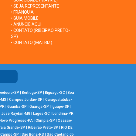
• GUIA CIDADE (MATRIZ)
• SEJA REPRESENTANTE
• FRANQUIA
• GUIA MOBILE
• ANUNCIE AQUI
• CONTATO (RIBEIRÃO PRETO-
SP)
• CONTATO (MATRIZ)
bedouro-SP
|
Bertioga-SP
|
Biguaçu-SC
|
Boa
-MS
|
Campos Jordão-SP
|
Caraguatatuba-
-PR
|
Guariba-SP
|
Guarujá-SP
|
Iguapé-SP
|
|
José Raydan-MG
|
Lages-SC
|
Londrina-PR
Novo Progresso-PA
|
Olímpia-SP
|
Osasco-
raia Grande-SP
|
Ribeirão Preto-SP
|
RIO DE
o Campo-SP
|
São Borja-RS
|
São Caetano do