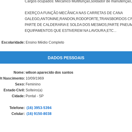
Cargos ocupados: Mecânico Multifunção,soldador de manutenção,lub
EXERÇO A FUNÇÃO MECÂNICA NAS CARRETAS DE CANA
GALEGO,ANTONINE,RANDON,RODOFORTE,TRANSBORDOS CI
PARTE DE CALDERARIA E SOLDA DOS MESMOS,PARTE PNEUM
EQUIPAMENTOS QUE ESTIVEREM NA LAVOURA,ETC...
Escolaridade:
Ensino Médio Completo
DADOS PESSOAIS
Nome:
wilson aparecido dos santos
Dt Nascimento:
10/09/1969
Sexo:
Feminino
Estado Civil:
Solteiro(a)
Cidade:
Pontal - SP
Telefone:
(16) 3953-5394
Celular:
(16) 9150-8038