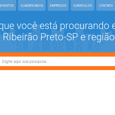
EVENTOS
CLASSIFICADOS
EMPREGOS
CURRÍCULOS
CONTATO
que você está procurando
Ribeirão Preto-SP e região