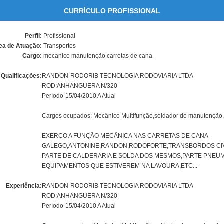
CURRÍCULO PROFISSIONAL
Perfil:
Profissional
ea de Atuação:
Transportes
Cargo:
mecanico manutenção carretas de cana
Qualificações:
RANDON-RODORIB TECNOLOGIA RODOVIARIA LTDA
ROD:ANHANGUERA N/320
Período-15/04/2010 A Atual
Cargos ocupados: Mecânico Multifunção,soldador de manutenção,lub
EXERÇO A FUNÇÃO MECÂNICA NAS CARRETAS DE CANA
GALEGO,ANTONINE,RANDON,RODOFORTE,TRANSBORDOS CI
PARTE DE CALDERARIA E SOLDA DOS MESMOS,PARTE PNEUM
EQUIPAMENTOS QUE ESTIVEREM NA LAVOURA,ETC...
Experiência:
RANDON-RODORIB TECNOLOGIA RODOVIARIA LTDA
ROD:ANHANGUERA N/320
Período-15/04/2010 A Atual