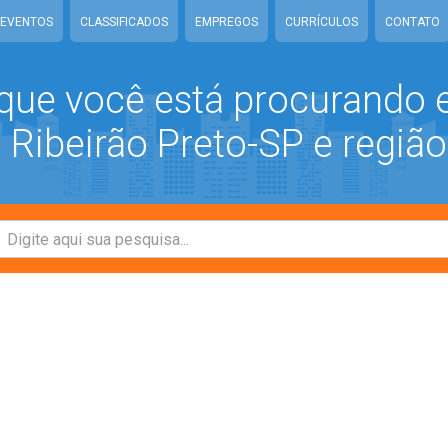
EVENTOS
CLASSIFICADOS
EMPREGOS
CURRÍCULOS
CONTATO
que você está procurando
Ribeirão Preto-SP e região