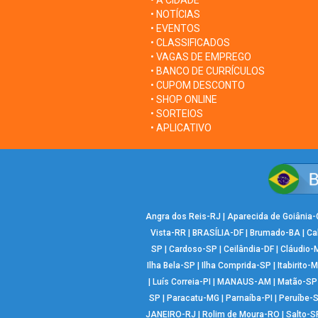
• A CIDADE
• NOTÍCIAS
• EVENTOS
• CLASSIFICADOS
• VAGAS DE EMPREGO
• BANCO DE CURRÍCULOS
• CUPOM DESCONTO
• SHOP ONLINE
• SORTEIOS
• APLICATIVO
Angra dos Reis-RJ
|
Aparecida de Goiânia
Vista-RR
|
BRASÍLIA-DF
|
Brumado-BA
|
Ca
SP
|
Cardoso-SP
|
Ceilândia-DF
|
Cláudio-
Ilha Bela-SP
|
Ilha Comprida-SP
|
Itabirito-
|
Luís Correia-PI
|
MANAUS-AM
|
Matão-SP
SP
|
Paracatu-MG
|
Parnaíba-PI
|
Peruíbe-
JANEIRO-RJ
|
Rolim de Moura-RO
|
Salto-S