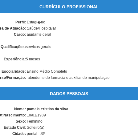
CURRÍCULO PROFISSIONAL
Perfil:
Estagi�rio
ea de Atuação:
Saúde/Hospitalar
Cargo:
ajudante geral
Qualificações:
servicos gerais
Experiência:
5 meses
Escolaridade:
Ensino Médio Completo
rso/Formação:
atendente de farmacia e auxiliar de manipulaçao
DADOS PESSOAIS
Nome:
pamela cristina da silva
Dt Nascimento:
10/01/1989
Sexo:
Feminino
Estado Civil:
Solteiro(a)
Cidade:
pontal - SP