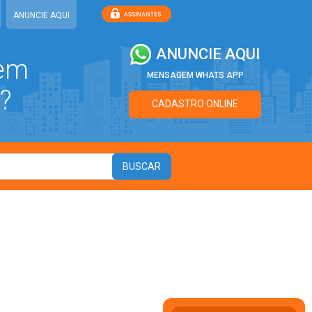
ANUNCIE AQUI
ANUNCIE AQUI
 em
MENSAGEM WHATS APP
?
CADASTRO ONLINE