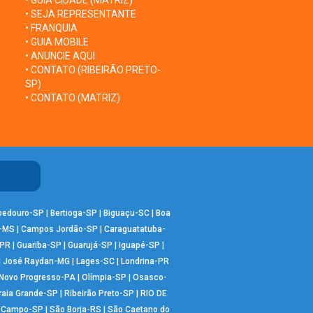
• GUIA CIDADE (MATRIZ)
• SEJA REPRESENTANTE
• FRANQUIA
• GUIA MOBILE
• ANUNCIE AQUI
• CONTATO (RIBEIRÃO PRETO-
SP)
• CONTATO (MATRIZ)
bedouro-SP
|
Bertioga-SP
|
Biguaçu-SC
|
Boa
-MS
|
Campos Jordão-SP
|
Caraguatatuba-
-PR
|
Guariba-SP
|
Guarujá-SP
|
Iguapé-SP
|
|
José Raydan-MG
|
Lages-SC
|
Londrina-PR
Novo Progresso-PA
|
Olímpia-SP
|
Osasco-
raia Grande-SP
|
Ribeirão Preto-SP
|
RIO DE
o Campo-SP
|
São Borja-RS
|
São Caetano do