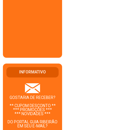
INFORMATIVO
GOSTARIA DE RECEBER?
** CUPOM DESCONTO **
*** PROMOÇÕES ***
*** NOVIDADES ***
DO PORTAL GUIA RIBEIRÃO
EM SEU E-MAIL?