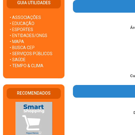
GUIA UTILIDADES
• ASSOCIAÇÕES
• EDUCAÇÃO
Ár
• ESPORTES
• ENTIDADES/ONGS
• MAPA
• BUSCA CEP
• SERVIÇOS PÚBLICOS
• SAÚDE
• TEMPO & CLIMA
Cu
RECOMENDADOS