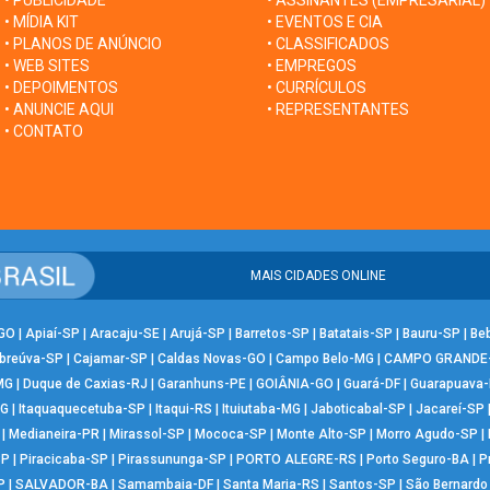
• PUBLICIDADE
• ASSINANTES (EMPRESARIAL)
• MÍDIA KIT
• EVENTOS E CIA
• PLANOS DE ANÚNCIO
• CLASSIFICADOS
• WEB SITES
• EMPREGOS
• DEPOIMENTOS
• CURRÍCULOS
• ANUNCIE AQUI
• REPRESENTANTES
• CONTATO
MAIS CIDADES ONLINE
-GO
|
Apiaí-SP
|
Aracaju-SE
|
Arujá-SP
|
Barretos-SP
|
Batatais-SP
|
Bauru-SP
|
Be
breúva-SP
|
Cajamar-SP
|
Caldas Novas-GO
|
Campo Belo-MG
|
CAMPO GRANDE
MG
|
Duque de Caxias-RJ
|
Garanhuns-PE
|
GOIÂNIA-GO
|
Guará-DF
|
Guarapuava
MG
|
Itaquaquecetuba-SP
|
Itaqui-RS
|
Ituiutaba-MG
|
Jaboticabal-SP
|
Jacareí-SP
|
Medianeira-PR
|
Mirassol-SP
|
Mococa-SP
|
Monte Alto-SP
|
Morro Agudo-SP
|
SP
|
Piracicaba-SP
|
Pirassununga-SP
|
PORTO ALEGRE-RS
|
Porto Seguro-BA
|
P
P
|
SALVADOR-BA
|
Samambaia-DF
|
Santa Maria-RS
|
Santos-SP
|
São Bernard