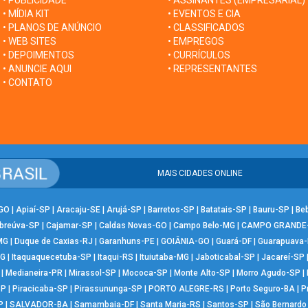
• PUBLICIDADE
• ASSINANTES (EMPRESARIAL)
• MÍDIA KIT
• EVENTOS E CIA
• PLANOS DE ANÚNCIO
• CLASSIFICADOS
• WEB SITES
• EMPREGOS
• DEPOIMENTOS
• CURRÍCULOS
• ANUNCIE AQUI
• REPRESENTANTES
• CONTATO
MAIS CIDADES ONLINE
-GO
|
Apiaí-SP
|
Aracaju-SE
|
Arujá-SP
|
Barretos-SP
|
Batatais-SP
|
Bauru-SP
|
Be
breúva-SP
|
Cajamar-SP
|
Caldas Novas-GO
|
Campo Belo-MG
|
CAMPO GRANDE
MG
|
Duque de Caxias-RJ
|
Garanhuns-PE
|
GOIÂNIA-GO
|
Guará-DF
|
Guarapuava
MG
|
Itaquaquecetuba-SP
|
Itaqui-RS
|
Ituiutaba-MG
|
Jaboticabal-SP
|
Jacareí-SP
|
Medianeira-PR
|
Mirassol-SP
|
Mococa-SP
|
Monte Alto-SP
|
Morro Agudo-SP
|
SP
|
Piracicaba-SP
|
Pirassununga-SP
|
PORTO ALEGRE-RS
|
Porto Seguro-BA
|
P
P
|
SALVADOR-BA
|
Samambaia-DF
|
Santa Maria-RS
|
Santos-SP
|
São Bernard