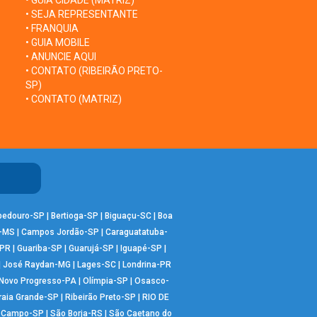
• GUIA CIDADE (MATRIZ)
• SEJA REPRESENTANTE
• FRANQUIA
• GUIA MOBILE
• ANUNCIE AQUI
• CONTATO (RIBEIRÃO PRETO-
SP)
• CONTATO (MATRIZ)
bedouro-SP
|
Bertioga-SP
|
Biguaçu-SC
|
Boa
-MS
|
Campos Jordão-SP
|
Caraguatatuba-
-PR
|
Guariba-SP
|
Guarujá-SP
|
Iguapé-SP
|
|
José Raydan-MG
|
Lages-SC
|
Londrina-PR
Novo Progresso-PA
|
Olímpia-SP
|
Osasco-
raia Grande-SP
|
Ribeirão Preto-SP
|
RIO DE
o Campo-SP
|
São Borja-RS
|
São Caetano do