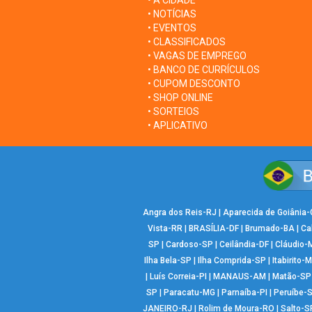
• A CIDADE
• NOTÍCIAS
• EVENTOS
• CLASSIFICADOS
• VAGAS DE EMPREGO
• BANCO DE CURRÍCULOS
• CUPOM DESCONTO
• SHOP ONLINE
• SORTEIOS
• APLICATIVO
Angra dos Reis-RJ
|
Aparecida de Goiânia
Vista-RR
|
BRASÍLIA-DF
|
Brumado-BA
|
Ca
SP
|
Cardoso-SP
|
Ceilândia-DF
|
Cláudio-
Ilha Bela-SP
|
Ilha Comprida-SP
|
Itabirito-
|
Luís Correia-PI
|
MANAUS-AM
|
Matão-SP
SP
|
Paracatu-MG
|
Parnaíba-PI
|
Peruíbe-
JANEIRO-RJ
|
Rolim de Moura-RO
|
Salto-S