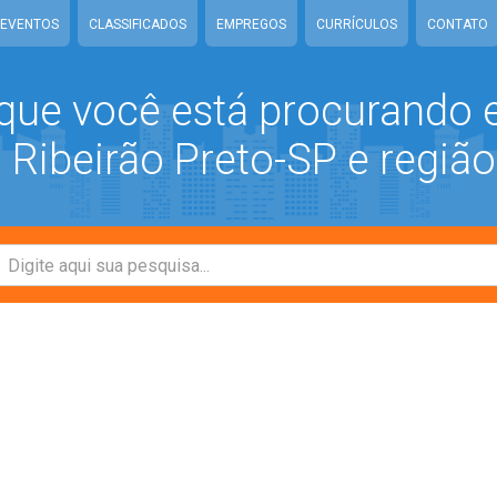
EVENTOS
CLASSIFICADOS
EMPREGOS
CURRÍCULOS
CONTATO
que você está procurando
Ribeirão Preto-SP e região