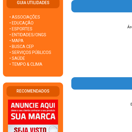
GUIA UTILIDADES
• ASSOCIAÇÕES
• EDUCAÇÃO
Ár
• ESPORTES
• ENTIDADES/ONGS
• MAPA
• BUSCA CEP
• SERVIÇOS PÚBLICOS
• SAÚDE
• TEMPO & CLIMA
RECOMENDADOS