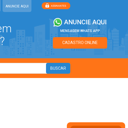
ANUNCIE AQUI
ANUNCIE AQUI
 em
MENSAGEM WHATS APP
?
CADASTRO ONLINE