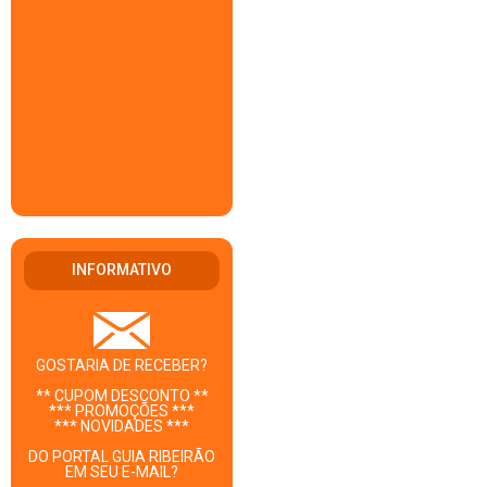
INFORMATIVO
GOSTARIA DE RECEBER?
** CUPOM DESCONTO **
*** PROMOÇÕES ***
*** NOVIDADES ***
DO PORTAL GUIA RIBEIRÃO
EM SEU E-MAIL?