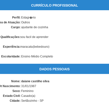
CURRÍCULO PROFISSIONAL
Perfil:
Estagi�rio
ea de Atuação:
Outros
Cargo:
ajudante de cozinha
Qualificações:
sou facil de aprender
Experiência:
maracatu(bebedouro)
Escolaridade:
Ensino Médio Completo
DADOS PESSOAIS
Nome:
daiane castilho silva
Dt Nascimento:
31/01/1987
Sexo:
Feminino
Estado Civil:
Casado(a)
Cidade:
Sertãozinho - SP