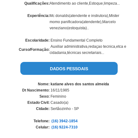
Qualificações:
Atendimento ao cliente,Estoque,limpeza...
Experiência:
Mc donalds(atendente e instrutora),Mister
momo panificadora(atendente),Marcelo
veneziano(estoquista)..
Escolaridade:
Ensino Fundamental Completo
Auxiliar administrativa,redaçao tecnica,etca e
Curso/Formação:
cidadania,técnicas secretariais...
DADOS PESSOAIS
Nome:
katiane alves dos santos almeida
Dt Nascimento:
16/11/1985
Sexo:
Feminino
Estado Civil:
Casado(a)
Cidade:
Sertãozinho - SP
Telefone:
(16) 3942-1854
Celular:
(16) 9224-7310