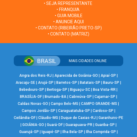
• SEJA REPRESENTANTE
• FRANQUIA
• GUIA MOBILE
• ANUNCIE AQUI
• CONTATO (RIBEIRÃO PRETO-SP)
• CONTATO (MATRIZ)
MAIS CIDADES ONLINE
Angra dos Reis-RJ
|
Aparecida de Goiânia-GO
|
Apiaí-SP
|
Aracaju-SE
|
Arujá-SP
|
Barretos-SP
|
Batatais-SP
|
Bauru-SP
|
Bebedouro-SP
|
Bertioga-SP
|
Biguaçu-SC
|
Boa Vista-RR
|
BRASÍLIA-DF
|
Brumado-BA
|
Cabreúva-SP
|
Cajamar-SP
|
Caldas Novas-GO
|
Campo Belo-MG
|
CAMPO GRANDE-MS
|
Campos Jordão-SP
|
Caraguatatuba-SP
|
Cardoso-SP
|
Ceilândia-DF
|
Cláudio-MG
|
Duque de Caxias-RJ
|
Garanhuns-PE
|
GOIÂNIA-GO
|
Guará-DF
|
Guarapuava-PR
|
Guariba-SP
|
Guarujá-SP
|
Iguapé-SP
|
Ilha Bela-SP
|
Ilha Comprida-SP
|