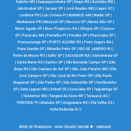
Itabirito-MG
|
Itaquaquecetuba-SP
|
Itaqui-RS
|
Ituiutaba-MG
|
Jaboticabal-SP
|
Jacareí-SP
|
José Raydan-MG
|
Lages-SC
|
Londrina-PR
|
Luís Correia-PI
|
MANAUS-AM
|
Matão-SP
|
Medianeira-PR
|
Mirassol-SP
|
Mococa-SP
|
Monte Alto-SP
|
Morro Agudo-SP
|
Novo Progresso-PA
|
Olímpia-SP
|
Osasco-
SP
|
Paracatu-MG
|
Parnaíba-PI
|
Peruíbe-SP
|
Piracicaba-SP
|
Pirassununga-SP
|
PORTO ALEGRE-RS
|
Porto Seguro-BA
|
Praia Grande-SP
|
Ribeirão Preto-SP
|
RIO DE JANEIRO-RJ
|
Rolim de Moura-RO
|
Salto-SP
|
SALVADOR-BA
|
Samambaia-DF
|
Santa Maria-RS
|
Santos-SP
|
São Bernardo Campo-SP
|
São
Borja-RS
|
São Caetano do Sul-SP
|
São João Paraíso-MG
|
São
José Campos-SP
|
São José do Rio Preto-SP
|
São Paulo
(Itaquera)-SP
|
São Pedro-SP
|
São Sebastião-SP
|
Sertãozinho-
SP
|
Sete Lagoas-MG
|
Sobral-CE
|
Sorocaba-SP
|
Taguatinga-DF
|
Taiobeiras-MG
|
Tangará da Serra-MT
|
Tarauacá-AC
|
TERESINA-PI
|
Ubatuba-SP
|
Uruguaiana-RS
|
Vila Velha-ES
|
Volta Redonda-RJ
|
REDE DE FRANQUIA - GUIA CIDADE ONLINE ® - UNIDADE: