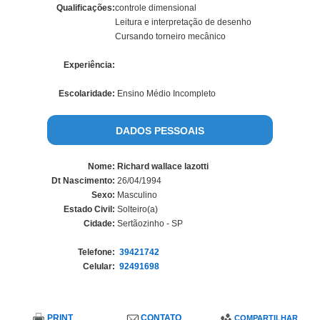
Qualificações:
controle dimensional
Leitura e interpretação de desenho
Cursando torneiro mecânico
Experiência:
Escolaridade:
Ensino Médio Incompleto
DADOS PESSOAIS
Nome:
Richard wallace lazotti
Dt Nascimento:
26/04/1994
Sexo:
Masculino
Estado Civil:
Solteiro(a)
Cidade:
Sertãozinho - SP
Telefone:
39421742
Celular:
92491698
PRINT
CONTATO
COMPARTILHAR