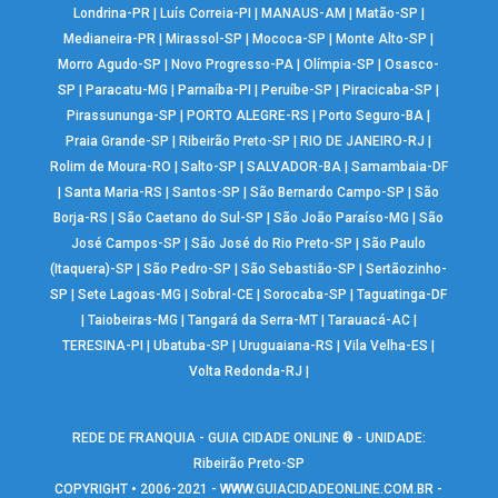
Londrina-PR
|
Luís Correia-PI
|
MANAUS-AM
|
Matão-SP
|
Medianeira-PR
|
Mirassol-SP
|
Mococa-SP
|
Monte Alto-SP
|
Morro Agudo-SP
|
Novo Progresso-PA
|
Olímpia-SP
|
Osasco-
SP
|
Paracatu-MG
|
Parnaíba-PI
|
Peruíbe-SP
|
Piracicaba-SP
|
Pirassununga-SP
|
PORTO ALEGRE-RS
|
Porto Seguro-BA
|
Praia Grande-SP
|
Ribeirão Preto-SP
|
RIO DE JANEIRO-RJ
|
Rolim de Moura-RO
|
Salto-SP
|
SALVADOR-BA
|
Samambaia-DF
|
Santa Maria-RS
|
Santos-SP
|
São Bernardo Campo-SP
|
São
Borja-RS
|
São Caetano do Sul-SP
|
São João Paraíso-MG
|
São
José Campos-SP
|
São José do Rio Preto-SP
|
São Paulo
(Itaquera)-SP
|
São Pedro-SP
|
São Sebastião-SP
|
Sertãozinho-
SP
|
Sete Lagoas-MG
|
Sobral-CE
|
Sorocaba-SP
|
Taguatinga-DF
|
Taiobeiras-MG
|
Tangará da Serra-MT
|
Tarauacá-AC
|
TERESINA-PI
|
Ubatuba-SP
|
Uruguaiana-RS
|
Vila Velha-ES
|
Volta Redonda-RJ
|
REDE DE FRANQUIA - GUIA CIDADE ONLINE ® - UNIDADE:
Ribeirão Preto-SP
COPYRIGHT • 2006-2021 -
WWW.GUIACIDADEONLINE.COM.BR
-