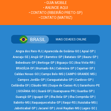
• GUIA MOBILE
• ANUNCIE AQUI
• CONTATO (RIBEIRÃO PRETO-SP)
• CONTATO (MATRIZ)
MAIS CIDADES ONLINE
Angra dos Reis-RJ
|
Aparecida de Goiânia-GO
|
Apiaí-SP
|
Aracaju-SE
|
Arujá-SP
|
Barretos-SP
|
Batatais-SP
|
Bauru-SP
|
Bebedouro-SP
|
Bertioga-SP
|
Biguaçu-SC
|
Boa Vista-RR
|
BRASÍLIA-DF
|
Brumado-BA
|
Cabreúva-SP
|
Cajamar-SP
|
Caldas Novas-GO
|
Campo Belo-MG
|
CAMPO GRANDE-MS
|
Campos Jordão-SP
|
Caraguatatuba-SP
|
Cardoso-SP
|
Ceilândia-DF
|
Cláudio-MG
|
Duque de Caxias-RJ
|
Garanhuns-PE
|
GOIÂNIA-GO
|
Guará-DF
|
Guarapuava-PR
|
Guariba-SP
|
Guarujá-SP
|
Iguapé-SP
|
Ilha Bela-SP
|
Ilha Comprida-SP
|
Itabirito-MG
|
Itaquaquecetuba-SP
|
Itaqui-RS
|
Ituiutaba-MG
|
Jaboticabal-SP
|
Jacareí-SP
|
José Raydan-MG
|
Lages-SC
|