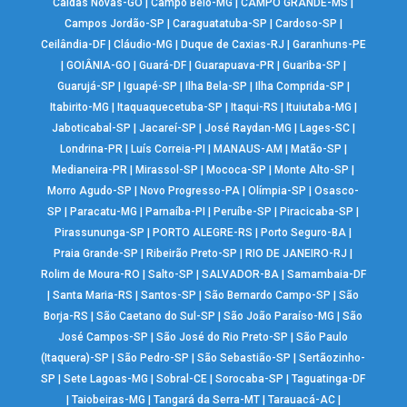
Caldas Novas-GO
|
Campo Belo-MG
|
CAMPO GRANDE-MS
|
Campos Jordão-SP
|
Caraguatatuba-SP
|
Cardoso-SP
|
Ceilândia-DF
|
Cláudio-MG
|
Duque de Caxias-RJ
|
Garanhuns-PE
|
GOIÂNIA-GO
|
Guará-DF
|
Guarapuava-PR
|
Guariba-SP
|
Guarujá-SP
|
Iguapé-SP
|
Ilha Bela-SP
|
Ilha Comprida-SP
|
Itabirito-MG
|
Itaquaquecetuba-SP
|
Itaqui-RS
|
Ituiutaba-MG
|
Jaboticabal-SP
|
Jacareí-SP
|
José Raydan-MG
|
Lages-SC
|
Londrina-PR
|
Luís Correia-PI
|
MANAUS-AM
|
Matão-SP
|
Medianeira-PR
|
Mirassol-SP
|
Mococa-SP
|
Monte Alto-SP
|
Morro Agudo-SP
|
Novo Progresso-PA
|
Olímpia-SP
|
Osasco-
SP
|
Paracatu-MG
|
Parnaíba-PI
|
Peruíbe-SP
|
Piracicaba-SP
|
Pirassununga-SP
|
PORTO ALEGRE-RS
|
Porto Seguro-BA
|
Praia Grande-SP
|
Ribeirão Preto-SP
|
RIO DE JANEIRO-RJ
|
Rolim de Moura-RO
|
Salto-SP
|
SALVADOR-BA
|
Samambaia-DF
|
Santa Maria-RS
|
Santos-SP
|
São Bernardo Campo-SP
|
São
Borja-RS
|
São Caetano do Sul-SP
|
São João Paraíso-MG
|
São
José Campos-SP
|
São José do Rio Preto-SP
|
São Paulo
(Itaquera)-SP
|
São Pedro-SP
|
São Sebastião-SP
|
Sertãozinho-
SP
|
Sete Lagoas-MG
|
Sobral-CE
|
Sorocaba-SP
|
Taguatinga-DF
|
Taiobeiras-MG
|
Tangará da Serra-MT
|
Tarauacá-AC
|