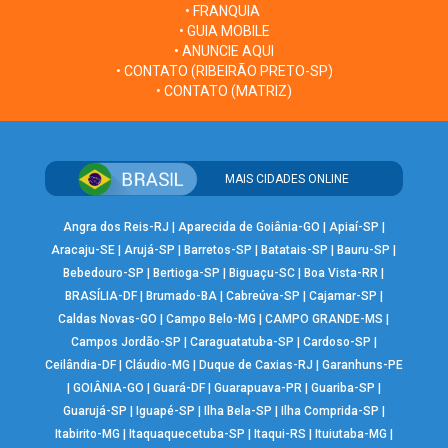
• FRANQUIA
• GUIA MOBILE
• ANUNCIE AQUI
• CONTATO (RIBEIRÃO PRETO-SP)
• CONTATO (MATRIZ)
MAIS CIDADES ONLINE
Angra dos Reis-RJ
|
Aparecida de Goiânia-GO
|
Apiaí-SP
|
Aracaju-SE
|
Arujá-SP
|
Barretos-SP
|
Batatais-SP
|
Bauru-SP
|
Bebedouro-SP
|
Bertioga-SP
|
Biguaçu-SC
|
Boa Vista-RR
|
BRASÍLIA-DF
|
Brumado-BA
|
Cabreúva-SP
|
Cajamar-SP
|
Caldas Novas-GO
|
Campo Belo-MG
|
CAMPO GRANDE-MS
|
Campos Jordão-SP
|
Caraguatatuba-SP
|
Cardoso-SP
|
Ceilândia-DF
|
Cláudio-MG
|
Duque de Caxias-RJ
|
Garanhuns-PE
|
GOIÂNIA-GO
|
Guará-DF
|
Guarapuava-PR
|
Guariba-SP
|
Guarujá-SP
|
Iguapé-SP
|
Ilha Bela-SP
|
Ilha Comprida-SP
|
Itabirito-MG
|
Itaquaquecetuba-SP
|
Itaqui-RS
|
Ituiutaba-MG
|