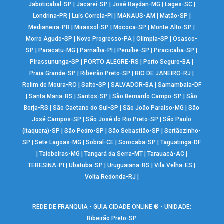
Jaboticabal-SP
|
Jacareí-SP
|
José Raydan-MG
|
Lages-SC
|
Londrina-PR
|
Luís Correia-PI
|
MANAUS-AM
|
Matão-SP
|
Medianeira-PR
|
Mirassol-SP
|
Mococa-SP
|
Monte Alto-SP
|
Morro Agudo-SP
|
Novo Progresso-PA
|
Olímpia-SP
|
Osasco-
SP
|
Paracatu-MG
|
Parnaíba-PI
|
Peruíbe-SP
|
Piracicaba-SP
|
Pirassununga-SP
|
PORTO ALEGRE-RS
|
Porto Seguro-BA
|
Praia Grande-SP
|
Ribeirão Preto-SP
|
RIO DE JANEIRO-RJ
|
Rolim de Moura-RO
|
Salto-SP
|
SALVADOR-BA
|
Samambaia-DF
|
Santa Maria-RS
|
Santos-SP
|
São Bernardo Campo-SP
|
São
Borja-RS
|
São Caetano do Sul-SP
|
São João Paraíso-MG
|
São
José Campos-SP
|
São José do Rio Preto-SP
|
São Paulo
(Itaquera)-SP
|
São Pedro-SP
|
São Sebastião-SP
|
Sertãozinho-
SP
|
Sete Lagoas-MG
|
Sobral-CE
|
Sorocaba-SP
|
Taguatinga-DF
|
Taiobeiras-MG
|
Tangará da Serra-MT
|
Tarauacá-AC
|
TERESINA-PI
|
Ubatuba-SP
|
Uruguaiana-RS
|
Vila Velha-ES
|
Volta Redonda-RJ
|
REDE DE FRANQUIA - GUIA CIDADE ONLINE ® - UNIDADE:
Ribeirão Preto-SP