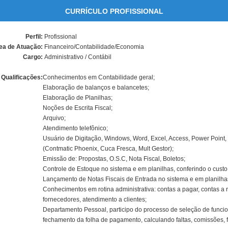
CURRÍCULO PROFISSIONAL
Perfil:
Profissional
ea de Atuação:
Financeiro/Contabilidade/Economia
Cargo:
Administrativo / Contábil
Qualificações:
Conhecimentos em Contabilidade geral;
Elaboração de balanços e balancetes;
Elaboração de Planilhas;
Noções de Escrita Fiscal;
Arquivo;
Atendimento telefônico;
Usuário de Digitação, Windows, Word, Excel, Access, Power Point,
(Contmatic Phoenix, Cuca Fresca, Mult Gestor);
Emissão de: Propostas, O.S.C, Nota Fiscal, Boletos;
Controle de Estoque no sistema e em planilhas, conferindo o custo
Lançamento de Notas Fiscais de Entrada no sistema e em planilha
Conhecimentos em rotina administrativa: contas a pagar, contas a r
fornecedores, atendimento a clientes;
Departamento Pessoal, participo do processo de seleção de funcion
fechamento da folha de pagamento, calculando faltas, comissões, f