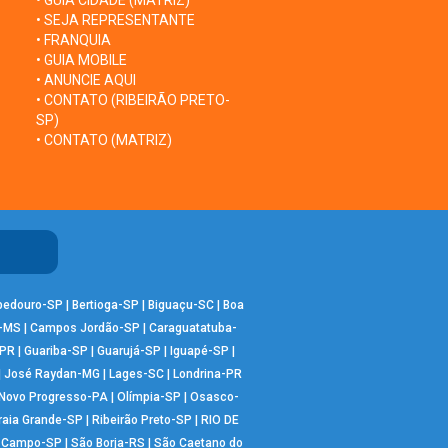
• GUIA CIDADE (MATRIZ)
• SEJA REPRESENTANTE
• FRANQUIA
• GUIA MOBILE
• ANUNCIE AQUI
• CONTATO (RIBEIRÃO PRETO-
SP)
• CONTATO (MATRIZ)
bedouro-SP
|
Bertioga-SP
|
Biguaçu-SC
|
Boa
-MS
|
Campos Jordão-SP
|
Caraguatatuba-
-PR
|
Guariba-SP
|
Guarujá-SP
|
Iguapé-SP
|
|
José Raydan-MG
|
Lages-SC
|
Londrina-PR
Novo Progresso-PA
|
Olímpia-SP
|
Osasco-
raia Grande-SP
|
Ribeirão Preto-SP
|
RIO DE
o Campo-SP
|
São Borja-RS
|
São Caetano do