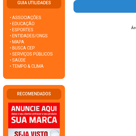
GUIA UTILIDADES
• ASSOCIAÇÕES
• EDUCAÇÃO
Ár
• ESPORTES
• ENTIDADES/ONGS
• MAPA
• BUSCA CEP
• SERVIÇOS PÚBLICOS
• SAÚDE
• TEMPO & CLIMA
RECOMENDADOS