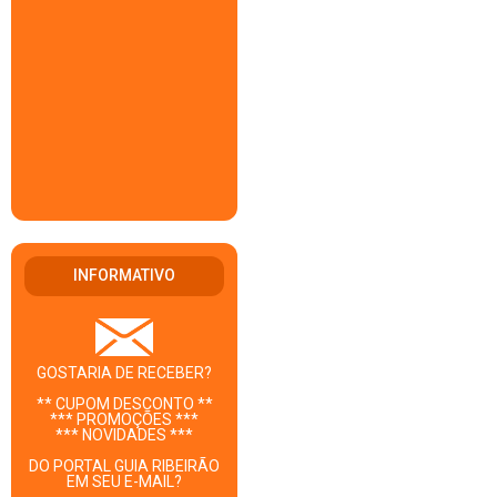
INFORMATIVO
GOSTARIA DE RECEBER?
** CUPOM DESCONTO **
*** PROMOÇÕES ***
*** NOVIDADES ***
DO PORTAL GUIA RIBEIRÃO
EM SEU E-MAIL?