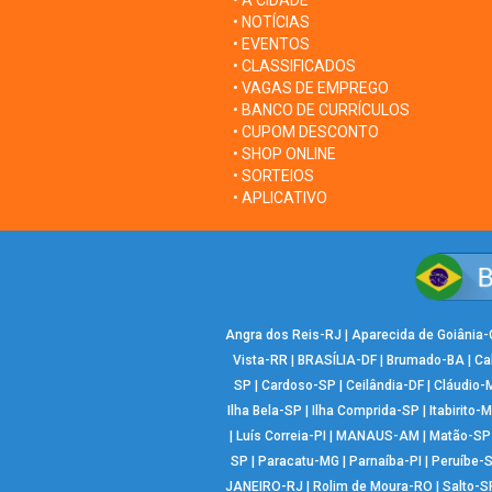
• A CIDADE
• NOTÍCIAS
• EVENTOS
• CLASSIFICADOS
• VAGAS DE EMPREGO
• BANCO DE CURRÍCULOS
• CUPOM DESCONTO
• SHOP ONLINE
• SORTEIOS
• APLICATIVO
Angra dos Reis-RJ
|
Aparecida de Goiânia
Vista-RR
|
BRASÍLIA-DF
|
Brumado-BA
|
Ca
SP
|
Cardoso-SP
|
Ceilândia-DF
|
Cláudio-
Ilha Bela-SP
|
Ilha Comprida-SP
|
Itabirito-
|
Luís Correia-PI
|
MANAUS-AM
|
Matão-SP
SP
|
Paracatu-MG
|
Parnaíba-PI
|
Peruíbe-
JANEIRO-RJ
|
Rolim de Moura-RO
|
Salto-S