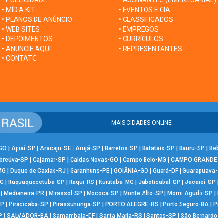
• PUBLICIDADE
• ASSINANTES (EMPRESARIAL)
• MÍDIA KIT
• EVENTOS E CIA
• PLANOS DE ANÚNCIO
• CLASSIFICADOS
• WEB SITES
• EMPREGOS
• DEPOIMENTOS
• CURRÍCULOS
• ANUNCIE AQUI
• REPRESENTANTES
• CONTATO
MAIS CIDADES ONLINE
-GO
|
Apiaí-SP
|
Aracaju-SE
|
Arujá-SP
|
Barretos-SP
|
Batatais-SP
|
Bauru-SP
|
Be
breúva-SP
|
Cajamar-SP
|
Caldas Novas-GO
|
Campo Belo-MG
|
CAMPO GRANDE
MG
|
Duque de Caxias-RJ
|
Garanhuns-PE
|
GOIÂNIA-GO
|
Guará-DF
|
Guarapuava
MG
|
Itaquaquecetuba-SP
|
Itaqui-RS
|
Ituiutaba-MG
|
Jaboticabal-SP
|
Jacareí-SP
|
Medianeira-PR
|
Mirassol-SP
|
Mococa-SP
|
Monte Alto-SP
|
Morro Agudo-SP
|
SP
|
Piracicaba-SP
|
Pirassununga-SP
|
PORTO ALEGRE-RS
|
Porto Seguro-BA
|
P
P
|
SALVADOR-BA
|
Samambaia-DF
|
Santa Maria-RS
|
Santos-SP
|
São Bernard