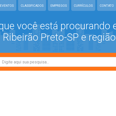
EVENTOS
CLASSIFICADOS
EMPREGOS
CURRÍCULOS
CONTATO
que você está procurando
Ribeirão Preto-SP e região