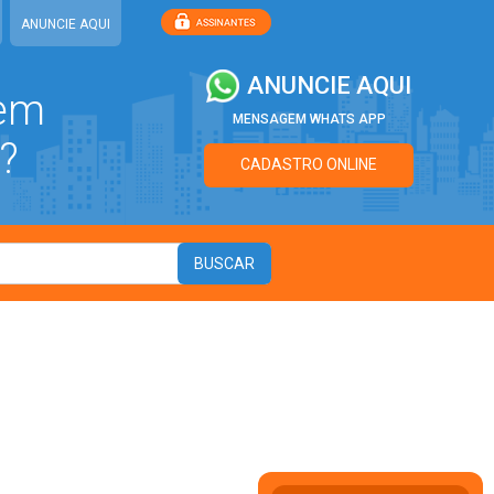
ANUNCIE AQUI
ANUNCIE AQUI
 em
MENSAGEM WHATS APP
?
CADASTRO ONLINE