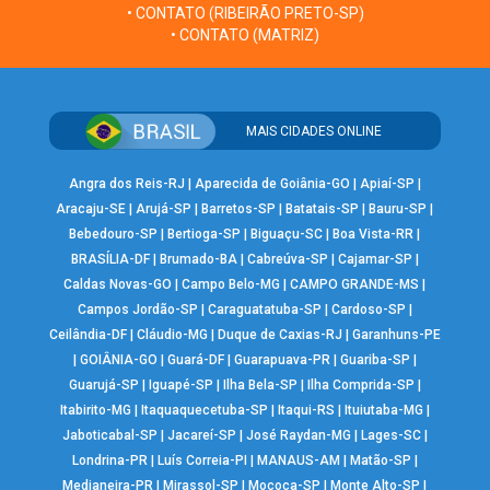
• CONTATO (RIBEIRÃO PRETO-SP)
• CONTATO (MATRIZ)
MAIS CIDADES ONLINE
Angra dos Reis-RJ
|
Aparecida de Goiânia-GO
|
Apiaí-SP
|
Aracaju-SE
|
Arujá-SP
|
Barretos-SP
|
Batatais-SP
|
Bauru-SP
|
Bebedouro-SP
|
Bertioga-SP
|
Biguaçu-SC
|
Boa Vista-RR
|
BRASÍLIA-DF
|
Brumado-BA
|
Cabreúva-SP
|
Cajamar-SP
|
Caldas Novas-GO
|
Campo Belo-MG
|
CAMPO GRANDE-MS
|
Campos Jordão-SP
|
Caraguatatuba-SP
|
Cardoso-SP
|
Ceilândia-DF
|
Cláudio-MG
|
Duque de Caxias-RJ
|
Garanhuns-PE
|
GOIÂNIA-GO
|
Guará-DF
|
Guarapuava-PR
|
Guariba-SP
|
Guarujá-SP
|
Iguapé-SP
|
Ilha Bela-SP
|
Ilha Comprida-SP
|
Itabirito-MG
|
Itaquaquecetuba-SP
|
Itaqui-RS
|
Ituiutaba-MG
|
Jaboticabal-SP
|
Jacareí-SP
|
José Raydan-MG
|
Lages-SC
|
Londrina-PR
|
Luís Correia-PI
|
MANAUS-AM
|
Matão-SP
|
Medianeira-PR
|
Mirassol-SP
|
Mococa-SP
|
Monte Alto-SP
|