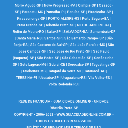
Morro Agudo-SP
|
Novo Progresso-PA
|
Olímpia-SP
|
Osasco-
SP
|
Paracatu-MG
|
Parnaíba-PI
|
Peruíbe-SP
|
Piracicaba-SP
|
Pirassununga-SP
|
PORTO ALEGRE-RS
|
Porto Seguro-BA
|
Praia Grande-SP
|
Ribeirão Preto-SP
|
RIO DE JANEIRO-RJ
|
Rolim de Moura-RO
|
Salto-SP
|
SALVADOR-BA
|
Samambaia-DF
|
Santa Maria-RS
|
Santos-SP
|
São Bernardo Campo-SP
|
São
Borja-RS
|
São Caetano do Sul-SP
|
São João Paraíso-MG
|
São
José Campos-SP
|
São José do Rio Preto-SP
|
São Paulo
(Itaquera)-SP
|
São Pedro-SP
|
São Sebastião-SP
|
Sertãozinho-
SP
|
Sete Lagoas-MG
|
Sobral-CE
|
Sorocaba-SP
|
Taguatinga-DF
|
Taiobeiras-MG
|
Tangará da Serra-MT
|
Tarauacá-AC
|
TERESINA-PI
|
Ubatuba-SP
|
Uruguaiana-RS
|
Vila Velha-ES
|
Volta Redonda-RJ
|
REDE DE FRANQUIA - GUIA CIDADE ONLINE ® - UNIDADE:
Ribeirão Preto-SP
COPYRIGHT • 2006-2021 -
WWW.GUIACIDADEONLINE.COM.BR
-
TODOS OS DIREITOS RESERVADOS
POLÍTICA DE PRIVACIDADE E TERMOS DE USO