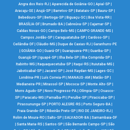
Angra dos Reis-RJ
|
Aparecida de Goiânia-GO
|
Apiaí-SP
|
Aracaju-SE
|
Arujá-SP
|
Barretos-SP
|
Batatais-SP
|
Bauru-SP
|
Bebedouro-SP
|
Bertioga-SP
|
Biguaçu-SC
|
Boa Vista-RR
|
BRASÍLIA-DF
|
Brumado-BA
|
Cabreúva-SP
|
Cajamar-SP
|
Caldas Novas-GO
|
Campo Belo-MG
|
CAMPO GRANDE-MS
|
Campos Jordão-SP
|
Caraguatatuba-SP
|
Cardoso-SP
|
Ceilândia-DF
|
Cláudio-MG
|
Duque de Caxias-RJ
|
Garanhuns-PE
|
GOIÂNIA-GO
|
Guará-DF
|
Guarapuava-PR
|
Guariba-SP
|
Guarujá-SP
|
Iguapé-SP
|
Ilha Bela-SP
|
Ilha Comprida-SP
|
Itabirito-MG
|
Itaquaquecetuba-SP
|
Itaqui-RS
|
Ituiutaba-MG
|
Jaboticabal-SP
|
Jacareí-SP
|
José Raydan-MG
|
Lages-SC
|
Londrina-PR
|
Luís Correia-PI
|
MANAUS-AM
|
Matão-SP
|
Medianeira-PR
|
Mirassol-SP
|
Mococa-SP
|
Monte Alto-SP
|
Morro Agudo-SP
|
Novo Progresso-PA
|
Olímpia-SP
|
Osasco-
SP
|
Paracatu-MG
|
Parnaíba-PI
|
Peruíbe-SP
|
Piracicaba-SP
|
Pirassununga-SP
|
PORTO ALEGRE-RS
|
Porto Seguro-BA
|
Praia Grande-SP
|
Ribeirão Preto-SP
|
RIO DE JANEIRO-RJ
|
Rolim de Moura-RO
|
Salto-SP
|
SALVADOR-BA
|
Samambaia-DF
|
Santa Maria-RS
|
Santos-SP
|
São Bernardo Campo-SP
|
São